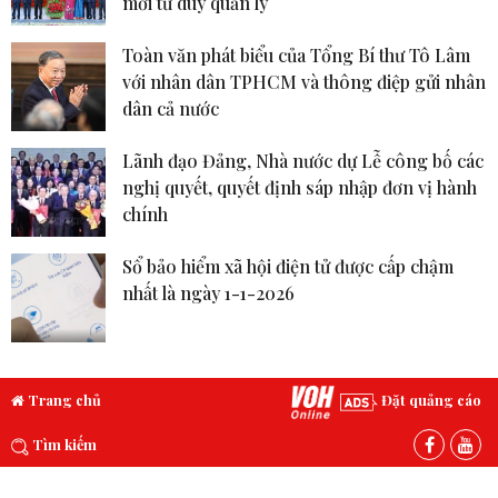
mới tư duy quản lý
Toàn văn phát biểu của Tổng Bí thư Tô Lâm
với nhân dân TPHCM và thông điệp gửi nhân
dân cả nước
Lãnh đạo Đảng, Nhà nước dự Lễ công bố các
nghị quyết, quyết định sáp nhập đơn vị hành
chính
Sổ bảo hiểm xã hội điện tử được cấp chậm
nhất là ngày 1-1-2026
Trang chủ
Đặt quảng cáo
Tìm kiếm