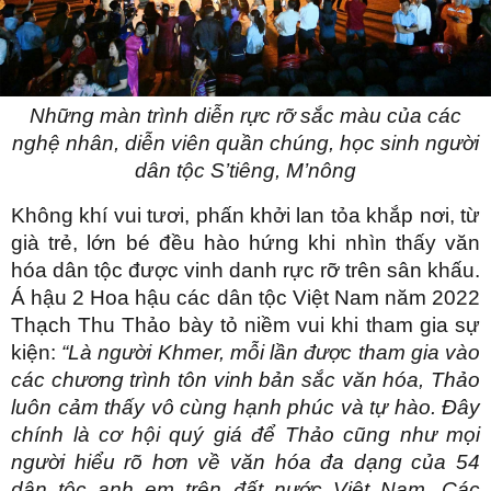
Những màn trình diễn rực rỡ sắc màu của các
nghệ nhân, diễn viên quần chúng, học sinh người
dân tộc S’tiêng, M’nông
Không khí vui tươi, phấn khởi lan tỏa khắp nơi, từ
già trẻ, lớn bé đều hào hứng khi nhìn thấy văn
hóa dân tộc được vinh danh rực rỡ trên sân khấu.
Á hậu 2 Hoa hậu các dân tộc Việt Nam năm 2022
Thạch Thu Thảo bày tỏ niềm vui khi tham gia sự
kiện:
“Là người Khmer, mỗi lần được tham gia vào
các chương trình tôn vinh bản sắc văn hóa, Thảo
luôn cảm thấy vô cùng hạnh phúc và tự hào. Đây
chính là cơ hội quý giá để Thảo cũng như mọi
người hiểu rõ hơn về văn hóa đa dạng của 54
dân tộc anh em trên đất nước Việt Nam. Các