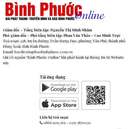
Giám đốc - Tổng biên tập: Nguyễn Thị Minh Nhâm
Phó giám đốc - Phó tổng biên tập: Phan Văn Thảo - Cao Minh Trực
Toà soạn: 228, tuyến đường Trần Hưng Đạo, phường Tân Phú, thành phố
Đồng Xoài, tỉnh Bình Phước
Email:
baodientu@baobinhphuoc.com.vn
Ghi rõ nguồn "Bình Phước Online" khi phát hành lại thông tin từ Website
này
Tải ứng dụng
Liên hệ toà soạn
0866.909.369
-
0271.3870020