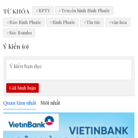
TỪ KHÓA
#BPTV
#Truyền hình Bình Phước
#Báo Bình Phước
#Bình Phước
#Tin tức
#văn hóa
#Sóc Bombo
Ý kiến (
0
)
Gửi bình luận
Quan tâm nhất
Mới nhất