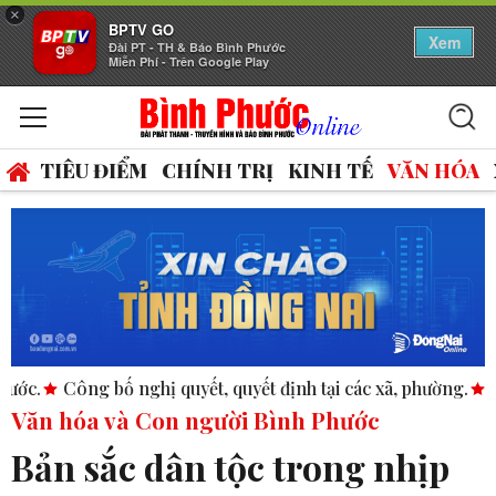
×
BPTV GO
Xem
Đài PT - TH & Báo Bình Phước
Miễn Phí - Trên Google Play
TIÊU ĐIỂM
CHÍNH TRỊ
KINH TẾ
VĂN HÓA
quyết, quyết định tại các xã, phường.
ASEAN thúc đẩy bình đ
Văn hóa và Con người Bình Phước
Bản sắc dân tộc trong nhịp