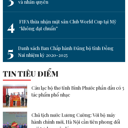
và nhân quyền
4
FIFA thừa nhận mặt sân Club World Cup tại Mỹ
“không đạt chuẩn”
5
Danh sách Ban Chấp hành Đảng bộ tỉnh Đồng
Nai nhiệm kỳ 2020-2025
TIN TIÊU ĐIỂM
Câu lạc bộ thơ tỉnh Bình Phước phấn đấu có 5
tác phẩm phổ nhạc
Chủ tịch nước Lương Cường: Với bộ máy
hành chính mới, Hà Nội cần tiên phong đổi