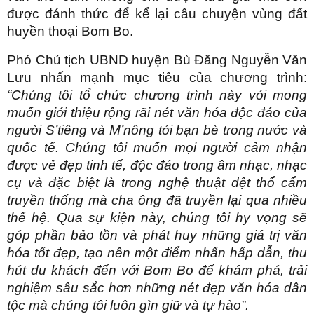
được đánh thức để kể lại câu chuyện vùng đất
huyền thoại Bom Bo.
Phó Chủ tịch UBND huyện Bù Đăng Nguyễn Văn
Lưu nhấn mạnh mục tiêu của chương trình:
“Chúng tôi tổ chức chương trình này với mong
muốn giới thiệu rộng rãi nét văn hóa độc đáo của
người S’tiêng và M’nông tới bạn bè trong nước và
quốc tế. Chúng tôi muốn mọi người cảm nhận
được vẻ đẹp tinh tế, độc đáo trong âm nhạc, nhạc
cụ và đặc biệt là trong nghệ thuật dệt thổ cẩm
truyền thống mà cha ông đã truyền lại qua nhiều
thế hệ. Qua sự kiện này, chúng tôi hy vọng sẽ
góp phần bảo tồn và phát huy những giá trị văn
hóa tốt đẹp, tạo nên một điểm nhấn hấp dẫn, thu
hút du khách đến với Bom Bo để khám phá, trải
nghiệm sâu sắc hơn những nét đẹp văn hóa dân
tộc mà chúng tôi luôn gìn giữ và tự hào”.