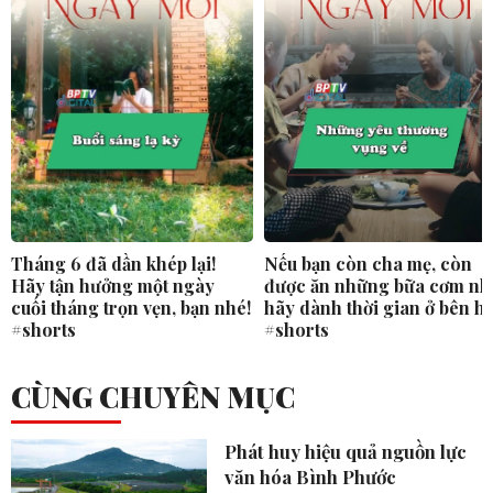
Tháng 6 đã dần khép lại!
Nếu bạn còn cha mẹ, còn
Hãy tận hưởng một ngày
được ăn những bữa cơm nh
cuối tháng trọn vẹn, bạn nhé!
hãy dành thời gian ở bên h
#shorts
#shorts
CÙNG CHUYÊN MỤC
Phát huy hiệu quả nguồn lực
văn hóa Bình Phước