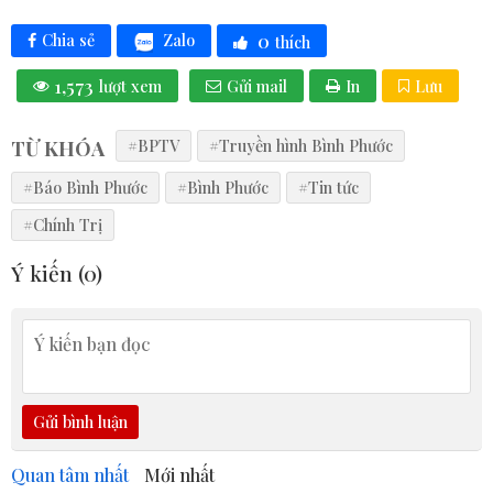
0
Zalo
Chia sẻ
thích
1,573
lượt xem
Gửi mail
In
Lưu
TỪ KHÓA
#BPTV
#Truyền hình Bình Phước
#Báo Bình Phước
#Bình Phước
#Tin tức
#Chính Trị
Ý kiến (
0
)
Gửi bình luận
Quan tâm nhất
Mới nhất