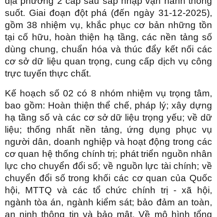
địa phương 2 cấp sau sáp nhập vận hành thông
suốt. Giai đoạn đột phá (đến ngày 31-12-2025),
gồm 38 nhiệm vụ, khắc phục cơ bản những tồn
tại cố hữu, hoàn thiện hạ tầng, các nền tảng số
dùng chung, chuẩn hóa và thúc đẩy kết nối các
cơ sở dữ liệu quan trọng, cung cấp dịch vụ công
trực tuyến thực chất.
Kế hoạch số 02 có 8 nhóm nhiệm vụ trọng tâm,
bao gồm: Hoàn thiện thể chế, pháp lý; xây dựng
hạ tầng số và các cơ sở dữ liệu trọng yếu; về dữ
liệu; thống nhất nền tảng, ứng dụng phục vụ
người dân, doanh nghiệp và hoạt động trong các
cơ quan hệ thống chính trị; phát triển nguồn nhân
lực cho chuyển đổi số; về nguồn lực tài chính; về
chuyển đổi số trong khối các cơ quan của Quốc
hội, MTTQ và các tổ chức chính trị - xã hội,
ngành tòa án, ngành kiểm sát; bảo đảm an toàn,
an ninh thông tin và bảo mật. Về mô hình tổng