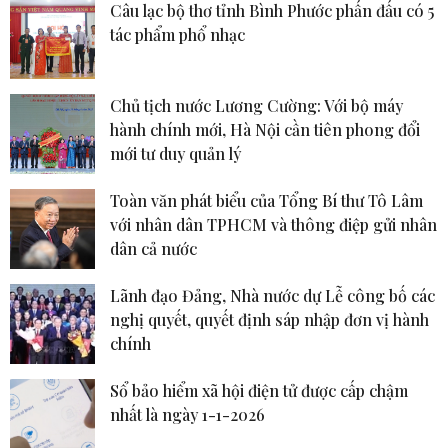
Câu lạc bộ thơ tỉnh Bình Phước phấn đấu có 5
tác phẩm phổ nhạc
Chủ tịch nước Lương Cường: Với bộ máy
hành chính mới, Hà Nội cần tiên phong đổi
mới tư duy quản lý
Toàn văn phát biểu của Tổng Bí thư Tô Lâm
với nhân dân TPHCM và thông điệp gửi nhân
dân cả nước
Lãnh đạo Đảng, Nhà nước dự Lễ công bố các
nghị quyết, quyết định sáp nhập đơn vị hành
chính
Sổ bảo hiểm xã hội điện tử được cấp chậm
nhất là ngày 1-1-2026