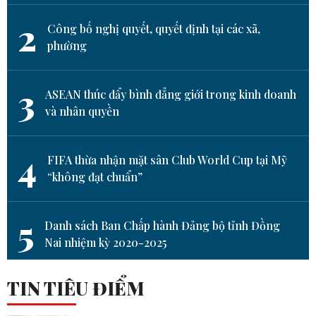
2
Công bố nghị quyết, quyết định tại các xã,
phường
3
ASEAN thúc đẩy bình đẳng giới trong kinh doanh
và nhân quyền
4
FIFA thừa nhận mặt sân Club World Cup tại Mỹ
“không đạt chuẩn”
5
Danh sách Ban Chấp hành Đảng bộ tỉnh Đồng
Nai nhiệm kỳ 2020-2025
TIN TIÊU ĐIỂM