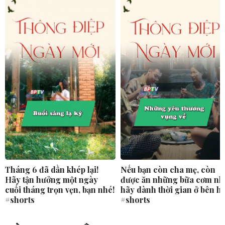
Tháng 6 đã dần khép lại!
Nếu bạn còn cha mẹ, còn
Hãy tận hưởng một ngày
được ăn những bữa cơm nh
cuối tháng trọn vẹn, bạn nhé!
hãy dành thời gian ở bên h
#shorts
#shorts