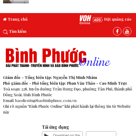
Trang chủ
Đặt quảng cáo
Tìm kiếm
Giám đốc - Tổng biên tập: Nguyễn Thị Minh Nhâm
Phó giám đốc - Phó tổng biên tập: Phan Văn Thảo - Cao Minh Trực
Toà soạn: 228, tuyến đường Trần Hưng Đạo, phường Tân Phú, thành phố
Đồng Xoài, tỉnh Bình Phước
Email:
baodientu@baobinhphuoc.com.vn
Ghi rõ nguồn "Bình Phước Online" khi phát hành lại thông tin từ Website
này
Tải ứng dụng