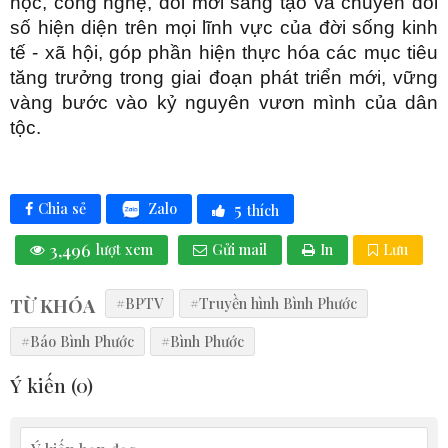
học, công nghệ, đổi mới sáng tạo và chuyển đổi
số hiện diện trên mọi lĩnh vực của đời sống kinh
tế - xã hội, góp phần hiện thực hóa các mục tiêu
tăng trưởng trong giai đoạn phát triển mới, vững
vàng bước vào kỷ nguyên vươn mình của dân
tộc.
5
Zalo
Chia sẻ
thích
3,496
lượt xem
Gửi mail
In
Lưu
TỪ KHÓA
#BPTV
#Truyền hình Bình Phước
#Báo Bình Phước
#Bình Phước
Ý kiến (
0
)