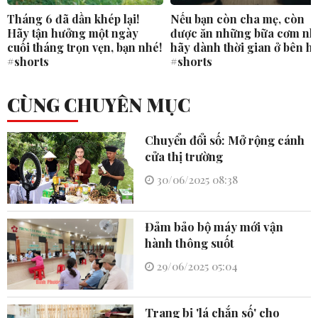
Tháng 6 đã dần khép lại!
Nếu bạn còn cha mẹ, còn
Hãy tận hưởng một ngày
được ăn những bữa cơm nh
cuối tháng trọn vẹn, bạn nhé!
hãy dành thời gian ở bên h
#shorts
#shorts
CÙNG CHUYÊN MỤC
Chuyển đổi số: Mở rộng cánh
cửa thị trường
30/06/2025 08:38
Đảm bảo bộ máy mới vận
hành thông suốt
29/06/2025 05:04
Trang bị 'lá chắn số' cho