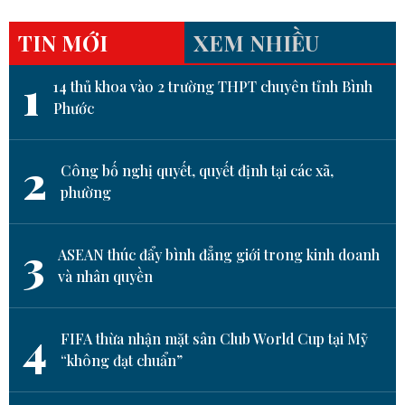
TIN MỚI
XEM NHIỀU
1
14 thủ khoa vào 2 trường THPT chuyên tỉnh Bình
Phước
2
Công bố nghị quyết, quyết định tại các xã,
phường
3
ASEAN thúc đẩy bình đẳng giới trong kinh doanh
và nhân quyền
4
FIFA thừa nhận mặt sân Club World Cup tại Mỹ
“không đạt chuẩn”