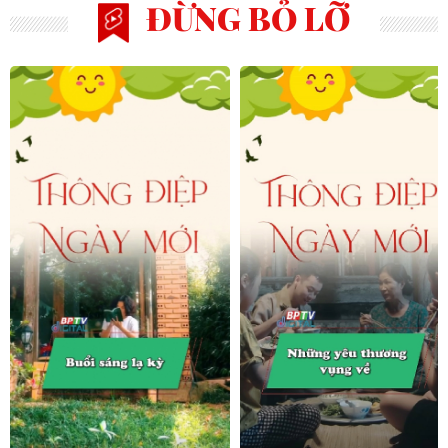
ĐỪNG BỎ LỠ