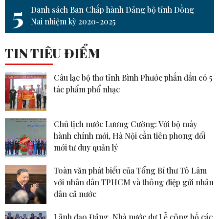
5
Danh sách Ban Chấp hành Đảng bộ tỉnh Đồng
Nai nhiệm kỳ 2020-2025
TIN TIÊU ĐIỂM
Câu lạc bộ thơ tỉnh Bình Phước phấn đấu có 5
tác phẩm phổ nhạc
Chủ tịch nước Lương Cường: Với bộ máy
hành chính mới, Hà Nội cần tiên phong đổi
mới tư duy quản lý
Toàn văn phát biểu của Tổng Bí thư Tô Lâm
với nhân dân TPHCM và thông điệp gửi nhân
dân cả nước
Lãnh đạo Đảng, Nhà nước dự Lễ công bố các