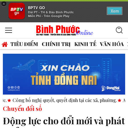
×
BPTV GO
Xem
Đài PT - TH & Báo Bình Phước
Miễn Phí - Trên Google Play
TIÊU ĐIỂM
CHÍNH TRỊ
KINH TẾ
VĂN HÓA
t, quyết định tại các xã, phường.
ASEAN thúc đẩy bình đẳng
Chuyển đổi số
Động lực cho đổi mới và phát