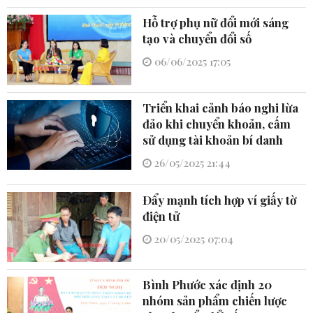
Hỗ trợ phụ nữ đổi mới sáng
tạo và chuyển đổi số
06/06/2025 17:05
Triển khai cảnh báo nghi lừa
đảo khi chuyển khoản, cấm
sử dụng tài khoản bí danh
26/05/2025 21:44
Ðẩy mạnh tích hợp ví giấy tờ
điện tử
20/05/2025 07:04
Bình Phước xác định 20
nhóm sản phẩm chiến lược