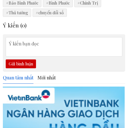
#Báo Bình Phước
#Bình Phước
#Chính Trị
#Thủ tướng
#chuyển đổi số
Ý kiến (
0
)
Gửi bình luận
Quan tâm nhất
Mới nhất