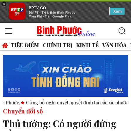
×
BPTV GO
Xem
Đài PT - TH & Báo Bình Phước
Miễn Phí - Trên Google Play
TIÊU ĐIỂM
CHÍNH TRỊ
KINH TẾ
VĂN HÓA
ố nghị quyết, quyết định tại các xã, phường.
ASEAN thúc đẩy
Chuyển đổi số
Thủ tướng: Có người đứng