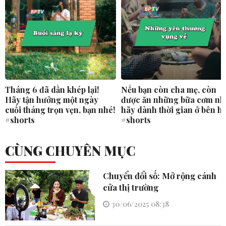
Tháng 6 đã dần khép lại!
Nếu bạn còn cha mẹ, còn
Hãy tận hưởng một ngày
được ăn những bữa cơm nh
cuối tháng trọn vẹn, bạn nhé!
hãy dành thời gian ở bên h
#shorts
#shorts
CÙNG CHUYÊN MỤC
Chuyển đổi số: Mở rộng cánh
cửa thị trường
30/06/2025 08:38