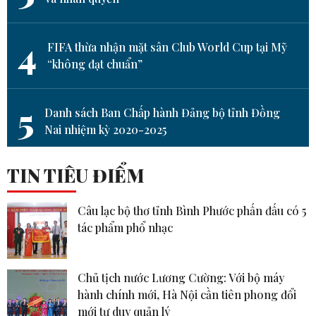
4
FIFA thừa nhận mặt sân Club World Cup tại Mỹ
“không đạt chuẩn”
5
Danh sách Ban Chấp hành Đảng bộ tỉnh Đồng
Nai nhiệm kỳ 2020-2025
TIN TIÊU ĐIỂM
Câu lạc bộ thơ tỉnh Bình Phước phấn đấu có 5
tác phẩm phổ nhạc
Chủ tịch nước Lương Cường: Với bộ máy
hành chính mới, Hà Nội cần tiên phong đổi
mới tư duy quản lý