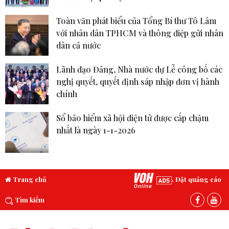
Toàn văn phát biểu của Tổng Bí thư Tô Lâm
với nhân dân TPHCM và thông điệp gửi nhân
dân cả nước
Lãnh đạo Đảng, Nhà nước dự Lễ công bố các
nghị quyết, quyết định sáp nhập đơn vị hành
chính
Sổ bảo hiểm xã hội điện tử được cấp chậm
nhất là ngày 1-1-2026
Trang chủ
Đặt quảng cáo
Tìm kiếm