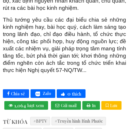
độ, xác định nguyên nhân khách quan, chủ quan,
rút ra các bài học kinh nghiệm.
Thủ tướng yêu cầu các đại biểu chia sẻ những
kinh nghiệm hay, bài học quý, cách làm sáng tạo
trong lãnh đạo, chỉ đạo điều hành, tổ chức thực
hiện, công tác phối hợp, huy động nguồn lực; đề
xuất các nhiệm vụ, giải pháp trọng tâm mang tính
tăng tốc, bứt phá thời gian tới; khơi thông những
điểm nghẽn còn ách tắc trong tổ chức triển khai
thực hiện Nghị quyết 57-NQ/TW...
0
Zalo
Chia sẻ
thích
1,064
lượt xem
Gửi mail
In
Lưu
TỪ KHÓA
#BPTV
#Truyền hình Bình Phước