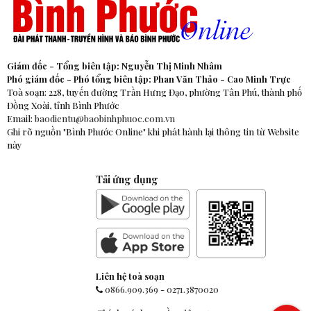
Giám đốc - Tổng biên tập: Nguyễn Thị Minh Nhâm
Phó giám đốc - Phó tổng biên tập: Phan Văn Thảo - Cao Minh Trực
Toà soạn: 228, tuyến đường Trần Hưng Đạo, phường Tân Phú, thành phố
Đồng Xoài, tỉnh Bình Phước
Email:
baodientu@baobinhphuoc.com.vn
Ghi rõ nguồn "Bình Phước Online" khi phát hành lại thông tin từ Website
này
Tải ứng dụng
Liên hệ toà soạn
0866.909.369
-
0271.3870020