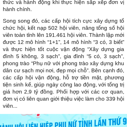
thức và hành động khi thực hiện sắp xếp đơn vị
hành chính.
Song song đó, các cấp hội tích cực xây dựng tổ
chức hội, kết nạp 502 hội viên, nâng tổng số hội
viên toàn tỉnh lên 191.461 hội viên. Thành lập mới
được 12 mô hình “1+1”, 14 mô hình “3 có, 3 biết”
và thực hiện tốt cuộc vận động “Xây dựng gia
đình 5 không, 3 sạch”, gia đình “5 có, 3 sạch”,
phong trào “Phụ nữ với phong trào xây dựng khu
dân cư sạch mọi nơi, đẹp mọi chỗ”. Bên cạnh đó,
các cấp hội vận động, hỗ trợ tiền mặt, phương
tiện sinh kế, giúp ngày công lao động, với tổng trị
giá hơn 2,9 tỷ đồng. Phối hợp với các cơ quan,
đơn vị có liên quan giới thiệu việc làm cho 339 hội
viên...