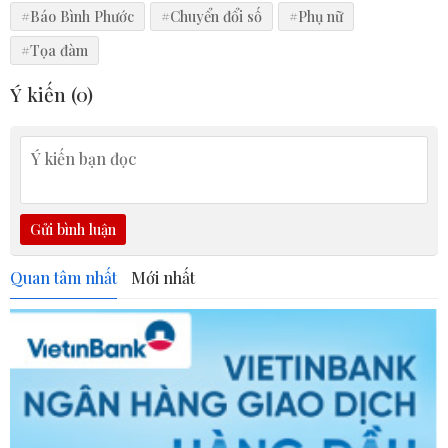
#Báo Bình Phước
#Chuyển đổi số
#Phụ nữ
#Tọa đàm
Ý kiến (
0
)
Gửi bình luận
Quan tâm nhất
Mới nhất