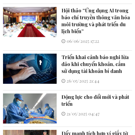
Hội thảo “Ứng dụng AI trong
báo chí truyền thông văn hóa
môi trường và phát triển du
lịch biển”
06/06/2025 17:22
Triển khai cảnh báo nghi lừa
đảo khi chuyển khoản, cấm
sử dụng tài khoản bí danh
26/05/2025 21:44
Động lực cho đổi mới và phát
triển
21/05/2025 04:47
Ðẩy mạnh tích hợp ví giấy tờ