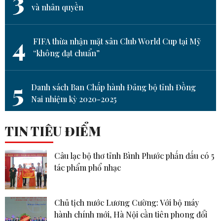
3
và nhân quyền
4
FIFA thừa nhận mặt sân Club World Cup tại Mỹ
“không đạt chuẩn”
5
Danh sách Ban Chấp hành Đảng bộ tỉnh Đồng
Nai nhiệm kỳ 2020-2025
TIN TIÊU ĐIỂM
Câu lạc bộ thơ tỉnh Bình Phước phấn đấu có 5
tác phẩm phổ nhạc
Chủ tịch nước Lương Cường: Với bộ máy
hành chính mới, Hà Nội cần tiên phong đổi