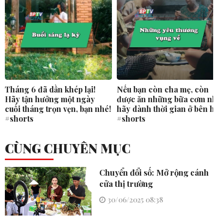
Tháng 6 đã dần khép lại!
Nếu bạn còn cha mẹ, còn
Hãy tận hưởng một ngày
được ăn những bữa cơm nh
cuối tháng trọn vẹn, bạn nhé!
hãy dành thời gian ở bên h
#shorts
#shorts
CÙNG CHUYÊN MỤC
Chuyển đổi số: Mở rộng cánh
cửa thị trường
30/06/2025 08:38