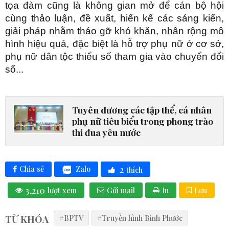
tọa đàm cũng là không gian mở để cán bộ hội
cùng thảo luận, đề xuất, hiến kế các sáng kiến,
giải pháp nhằm tháo gỡ khó khăn, nhân rộng mô
hình hiệu quả, đặc biệt là hỗ trợ phụ nữ ở cơ sở,
phụ nữ dân tộc thiểu số tham gia vào chuyển đổi
số...
Tuyên dương các tập thể, cá nhân
phụ nữ tiêu biểu trong phong trào
thi đua yêu nước
2
Zalo
Chia sẻ
thích
3,210
lượt xem
Gửi mail
In
Lưu
TỪ KHÓA
#BPTV
#Truyền hình Bình Phước