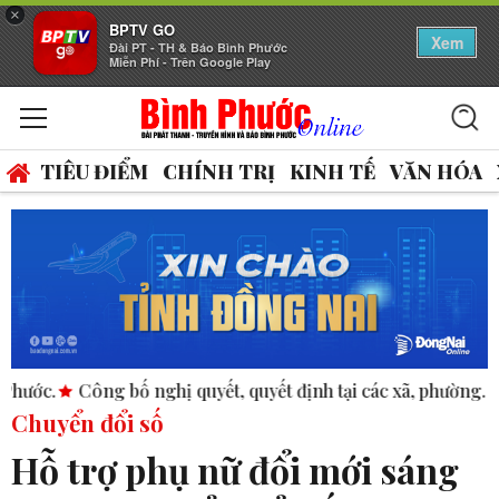
×
BPTV GO
Xem
Đài PT - TH & Báo Bình Phước
Miễn Phí - Trên Google Play
TIÊU ĐIỂM
CHÍNH TRỊ
KINH TẾ
VĂN HÓA
ghị quyết, quyết định tại các xã, phường.
ASEAN thúc đẩy bì
Chuyển đổi số
Hỗ trợ phụ nữ đổi mới sáng