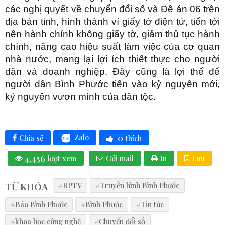
các nghị quyết về chuyển đổi số và Đề án 06 trên
địa bàn tỉnh, hình thành ví giấy tờ điện tử, tiến tới
nền hành chính không giấy tờ, giảm thủ tục hành
chính, nâng cao hiệu suất làm việc của cơ quan
nhà nước, mang lại lợi ích thiết thực cho người
dân và doanh nghiệp. Đây cũng là lợi thế để
người dân Bình Phước tiến vào kỷ nguyên mới,
kỷ nguyên vươn mình của dân tộc.
0
Zalo
Chia sẻ
thích
4,436
lượt xem
Gửi mail
In
Lưu
TỪ KHÓA
#BPTV
#Truyền hình Bình Phước
#Báo Bình Phước
#Bình Phước
#Tin tức
#khoa học công nghệ
#Chuyển đổi số