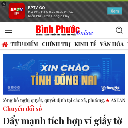
×
BPTV GO
Xem
Đài PT - TH & Báo Bình Phước
Miễn Phí - Trên Google Play
TIÊU ĐIỂM
CHÍNH TRỊ
KINH TẾ
VĂN HÓA
, quyết định tại các xã, phường.
ASEAN thúc đẩy bình đẳng g
Chuyển đổi số
Ðẩy mạnh tích hợp ví giấy tờ