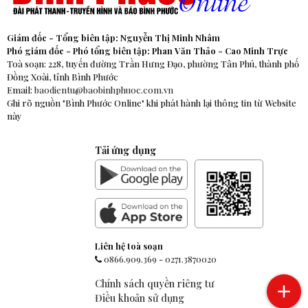
Giám đốc - Tổng biên tập: Nguyễn Thị Minh Nhâm
Phó giám đốc - Phó tổng biên tập: Phan Văn Thảo - Cao Minh Trực
Toà soạn: 228, tuyến đường Trần Hưng Đạo, phường Tân Phú, thành phố
Đồng Xoài, tỉnh Bình Phước
Email:
baodientu@baobinhphuoc.com.vn
Ghi rõ nguồn "Bình Phước Online" khi phát hành lại thông tin từ Website
này
Tải ứng dụng
Liên hệ toà soạn
0866.909.369
-
0271.3870020
Chính sách quyền riêng tư
Điều khoản sử dụng