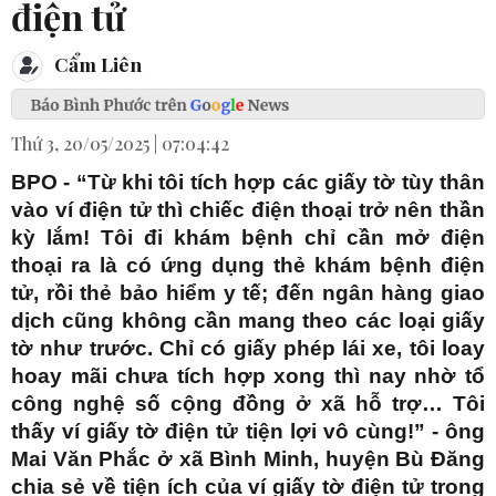
điện tử
Cẩm Liên
Thứ 3, 20/05/2025 | 07:04:42
BPO - “Từ khi tôi tích hợp các giấy tờ tùy thân
vào ví điện tử thì chiếc điện thoại trở nên thần
kỳ lắm! Tôi đi khám bệnh chỉ cần mở điện
thoại ra là có ứng dụng thẻ khám bệnh điện
tử, rồi thẻ bảo hiểm y tế; đến ngân hàng giao
dịch cũng không cần mang theo các loại giấy
tờ như trước. Chỉ có giấy phép lái xe, tôi loay
hoay mãi chưa tích hợp xong thì nay nhờ tổ
công nghệ số cộng đồng ở xã hỗ trợ… Tôi
thấy ví giấy tờ điện tử tiện lợi vô cùng!” - ông
Mai Văn Phắc ở xã Bình Minh, huyện Bù Đăng
chia sẻ về tiện ích của ví giấy tờ điện tử trong