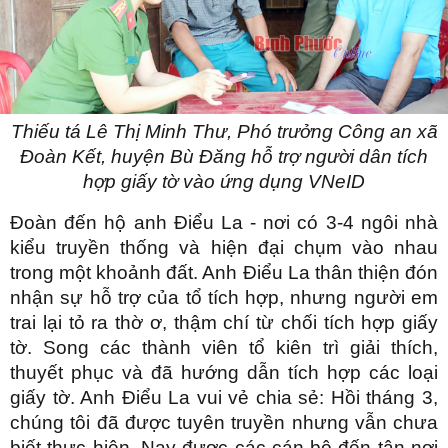
Thiếu tá Lê Thị Minh Thư, Phó trưởng Công an xã
Ðoàn Kết, huyện Bù Ðăng hỗ trợ người dân tích
hợp giấy tờ vào ứng dụng VNeID
Đoàn đến hộ anh Điểu La - nơi có 3-4 ngôi nhà
kiểu truyền thống và hiện đại chụm vào nhau
trong một khoảnh đất. Anh Điểu La thân thiện đón
nhận sự hỗ trợ của tổ tích hợp, nhưng người em
trai lại tỏ ra thờ ơ, thậm chí từ chối tích hợp giấy
tờ. Song các thành viên tổ kiên trì giải thích,
thuyết phục và đã hướng dẫn tích hợp các loại
giấy tờ. Anh Điểu La vui vẻ chia sẻ: Hồi tháng 3,
chúng tôi đã được tuyên truyền nhưng vẫn chưa
biết thực hiện. Nay được các cán bộ đến tận nơi