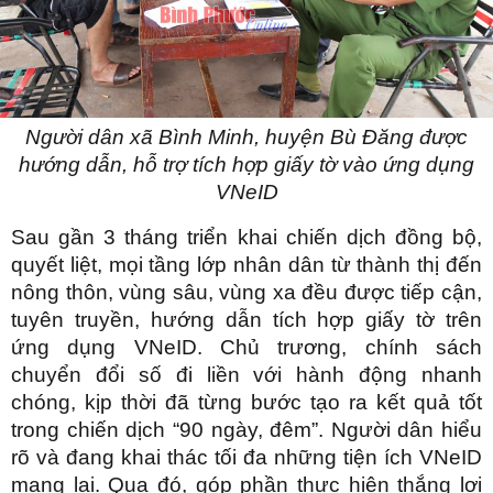
Người dân xã Bình Minh
, huyện Bù Đăng
được
hướng dẫn, hỗ trợ tích hợp giấy tờ vào ứng dụng
VNeID
Sau gần 3 tháng triển khai chiến dịch đồng bộ,
quyết liệt, mọi tầng lớp nhân dân từ thành thị đến
nông thôn, vùng sâu, vùng xa đều được tiếp cận,
tuyên truyền, hướng dẫn tích hợp giấy tờ trên
ứng dụng VNeID. Chủ trương, chính sách
chuyển đổi số đi liền với hành động nhanh
chóng, kịp thời đã từng bước tạo ra kết quả tốt
trong chiến dịch “90 ngày, đêm”. Người dân hiểu
rõ và đang khai thác tối đa những tiện ích VNeID
mang lại. Qua đó, góp phần thực hiện thắng lợi