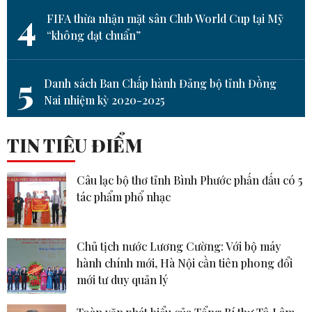
4
FIFA thừa nhận mặt sân Club World Cup tại Mỹ
“không đạt chuẩn”
5
Danh sách Ban Chấp hành Đảng bộ tỉnh Đồng
Nai nhiệm kỳ 2020-2025
TIN TIÊU ĐIỂM
Câu lạc bộ thơ tỉnh Bình Phước phấn đấu có 5
tác phẩm phổ nhạc
Chủ tịch nước Lương Cường: Với bộ máy
hành chính mới, Hà Nội cần tiên phong đổi
mới tư duy quản lý