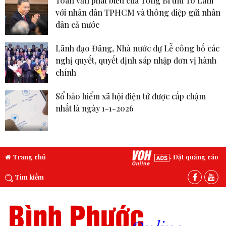
Toàn văn phát biểu của Tổng Bí thư Tô Lâm
với nhân dân TPHCM và thông điệp gửi nhân
dân cả nước
Lãnh đạo Đảng, Nhà nước dự Lễ công bố các
nghị quyết, quyết định sáp nhập đơn vị hành
chính
Sổ bảo hiểm xã hội điện tử được cấp chậm
nhất là ngày 1-1-2026
Trang chủ
Đặt quảng cáo
Tìm kiếm