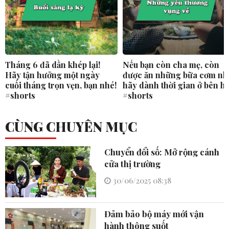
Tháng 6 đã dần khép lại!
Nếu bạn còn cha mẹ, còn
Hãy tận hưởng một ngày
được ăn những bữa cơm nh
cuối tháng trọn vẹn, bạn nhé!
hãy dành thời gian ở bên h
#shorts
#shorts
CÙNG CHUYÊN MỤC
Chuyển đổi số: Mở rộng cánh
cửa thị trường
30/06/2025 08:38
Đảm bảo bộ máy mới vận
hành thông suốt