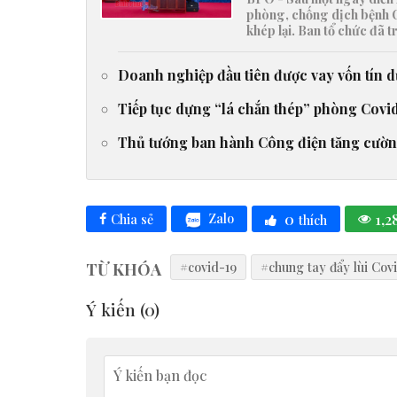
phòng, chống dịch bệnh C
khép lại. Ban tổ chức đã
Doanh nghiệp đầu tiên được vay vốn tín 
Tiếp tục dựng “lá chắn thép” phòng Covi
Thủ tướng ban hành Công điện tăng cườ
0
1,2
Zalo
Chia sẻ
thích
TỪ KHÓA
#covid-19
#chung tay đẩy lùi Cov
Ý kiến (
0
)