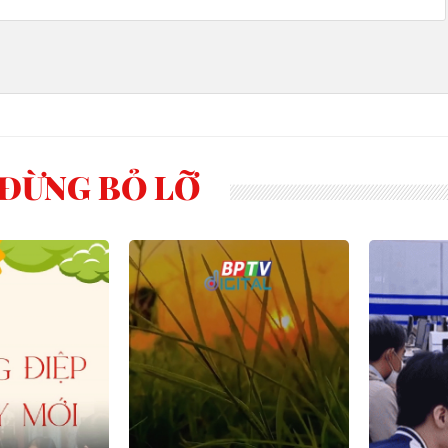
ĐỪNG BỎ LỠ