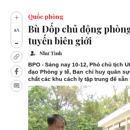
14 th
+
Quốc phòng
Bù Đốp chủ động phòng,
aA
tuyến biên giới
-
Như Tình
BPO - Sáng nay 10-12, Phó chủ tịch
đạo Phòng y tế, Ban chỉ huy quân sự 
chất các khu cách ly tập trung để sẵn