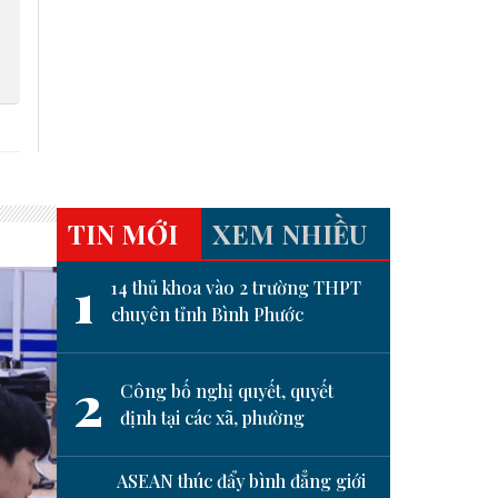
TIN MỚI
XEM NHIỀU
1
14 thủ khoa vào 2 trường THPT
chuyên tỉnh Bình Phước
2
Công bố nghị quyết, quyết
định tại các xã, phường
ASEAN thúc đẩy bình đẳng giới