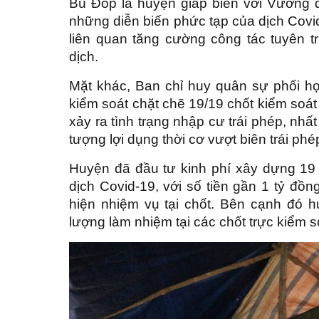
Bù Đốp là huyện giáp biên với Vương 
những diễn biến phức tạp của dịch Covid
liên quan tăng cường công tác tuyên 
dịch.
Mặt khác, Ban chỉ huy quân sự phối h
kiểm soát chặt chẽ 19/19 chốt kiểm soá
xảy ra tình trạng nhập cư trái phép, nh
tượng lợi dụng thời cơ vượt biên trái phé
Huyện đã đầu tư kinh phí xây dựng 19 
dịch Covid-19, với số tiền gần 1 tỷ đồ
hiện nhiệm vụ tại chốt. Bên cạnh đó 
lượng làm nhiệm tại các chốt trực kiểm 