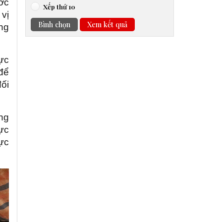
ớc
Xếp thứ 10
 vị
Bình chọn
Xem kết quả
ng
ực
để
đối
ng
ực
ực