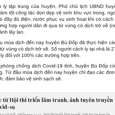
ch ly tập trung của huyện, Phó chủ tịch UBND huy
àm tốt công tác dọn dẹp vệ sinh khu vực trong, ngo
 đầy đủ điện, nước phục vụ sinh hoạt khi có cách 
ờng hợp người dân đi qua từ vùng có dịch trở về (n
ánh lây lan.
đầu mùa dịch đến nay huyện Bù Đốp đã thực hiện cá
 từ vùng có dịch trở về. Số người cách ly tại nhà là 
ly đối với 100% các trường hợp trên.
 phòng chống dịch Covid-19 tỉnh, huyện Bù Đốp có
ờng. Từ đầu mùa dịch đến nay huyện chỉ đạo các đơn
h, đảm bảo vệ sinh sạch sẽ.
c từ Hội thi triển lãm tranh, ảnh tuyên truyền
vid-19
 sôi nổi, chiều nay 9-12, Hội thi triển lãm tranh, ảnh tuyên truyền