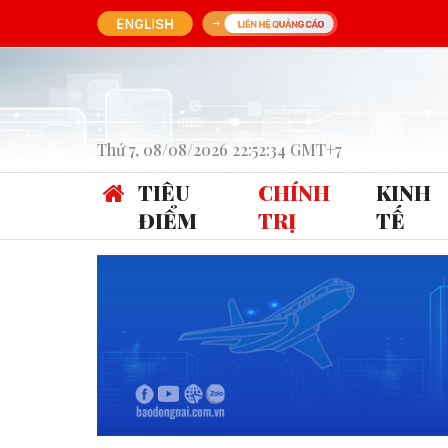
Thứ 7, 08/08/2026 22:52:34 GMT+7
TIÊU
CHÍNH
KINH
ĐIỂM
TRỊ
TẾ