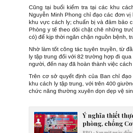
Cũng tại buổi kiểm tra tại các khu cá
Nguyễn Minh Phong chỉ đạo các đơn vị l
khu vực cách ly; chuẩn bị và đảm bảo có
Phòng y tế theo dõi chặt chẽ những trư
có) để kịp thời ngăn chặn nguồn bệnh, tr
Nhờ làm tốt công tác tuyên truyền, từ 
ly tập trung đối với 82 trường hợp đi qua
người, đến nay đã hoàn thành việc cách 
Trên cơ sở quyết định của Ban chỉ đạo
khu cách ly tập trung, với trên 400 giư
chức năng thường xuyên dọn dẹp vệ sin
Ý nghĩa thiết thự
phòng, chống Co
BPO - Sau một ngày diễn ra