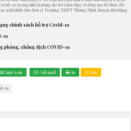
ovid-19 trong nhà trường do Sở Giáo dục và Đào tạo tổ chức đã
 trao giải nhất cho đơn vị Trường THPT Thống Nhất, huyện Bù Đăng.
dụng chính sách hỗ trợ Covid-19
d-19
ng phòng, chống dịch COVID-19
88
lượt xem
Gửi mail
In
Lưu
id-19