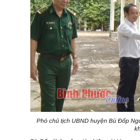
Phó chủ tịch UBND huyện Bù Đốp Nguy
k