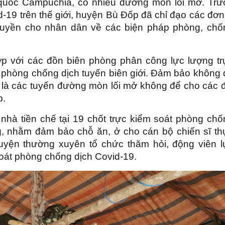
quốc Campuchia, có nhiều đường mòn lối mở. Trư
-19 trên thế giới, huyện Bù Đốp đã chỉ đạo các đơn
truyền cho nhân dân về các biện pháp phòng, chố
ợp với các đồn biên phòng phân công lực lượng tr
t phòng chống dịch tuyến biên giới. Đảm bảo không 
ất là các tuyến đường mòn lối mở không để cho các 
p.
nhà tiền chế tại 19 chốt trực kiểm soát phòng chố
ng, nhằm đảm bảo chỗ ăn, ở cho cán bộ chiến sĩ th
huyện thường xuyên tổ chức thăm hỏi, động viên l
soát phòng chống dịch Covid-19.