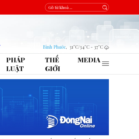
Bình Phước
,
31°C
/
34°C
-
37°C
PHÁP
THẾ
MEDIA
LUẬT
GIỚI