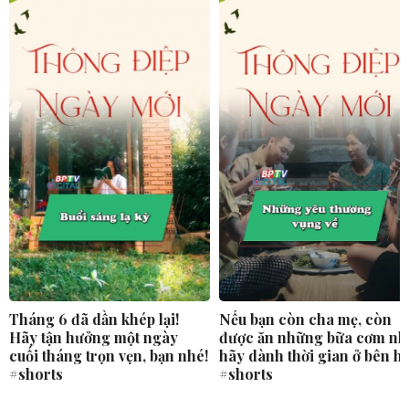
Tháng 6 đã dần khép lại!
Nếu bạn còn cha mẹ, còn
Hãy tận hưởng một ngày
được ăn những bữa cơm nh
cuối tháng trọn vẹn, bạn nhé!
hãy dành thời gian ở bên h
#shorts
#shorts