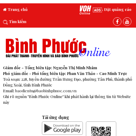
Trang chủ
Đặt quảng cáo
Tìm kiếm
Giám đốc - Tổng biên tập: Nguyễn Thị Minh Nhâm
Phó giám đốc - Phó tổng biên tập: Phan Văn Thảo - Cao Minh Trực
Toà soạn: 228, tuyến đường Trần Hưng Đạo, phường Tân Phú, thành phố
Đồng Xoài, tỉnh Bình Phước
Email:
baodientu@baobinhphuoc.com.vn
Ghi rõ nguồn "Bình Phước Online" khi phát hành lại thông tin từ Website
này
Tải ứng dụng