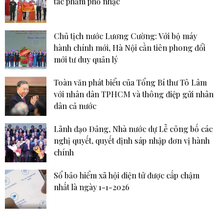
tác phẩm phổ nhạc
Chủ tịch nước Lương Cường: Với bộ máy
hành chính mới, Hà Nội cần tiên phong đổi
mới tư duy quản lý
Toàn văn phát biểu của Tổng Bí thư Tô Lâm
với nhân dân TPHCM và thông điệp gửi nhân
dân cả nước
Lãnh đạo Đảng, Nhà nước dự Lễ công bố các
nghị quyết, quyết định sáp nhập đơn vị hành
chính
Sổ bảo hiểm xã hội điện tử được cấp chậm
nhất là ngày 1-1-2026