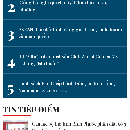
2
Công bố nghị quyết, quyết định tại các xã,
phường
3
ASEAN thúc đẩy bình đẳng giới trong kinh doanh
và nhân quyền
4
FIFA thừa nhận mặt sân Club World Cup tại Mỹ
“không đạt chuẩn”
5
Danh sách Ban Chấp hành Đảng bộ tỉnh Đồng
Nai nhiệm kỳ 2020-2025
TIN TIÊU ĐIỂM
Câu lạc bộ thơ tỉnh Bình Phước phấn đấu có 5