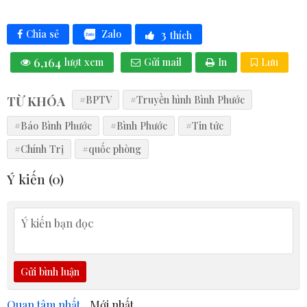
3
Zalo
Chia sẻ
thích
6,164
lượt xem
Gửi mail
In
Lưu
TỪ KHÓA
#BPTV
#Truyền hình Bình Phước
#Báo Bình Phước
#Bình Phước
#Tin tức
#Chính Trị
#quốc phòng
Ý kiến (
0
)
Gửi bình luận
Quan tâm nhất
Mới nhất