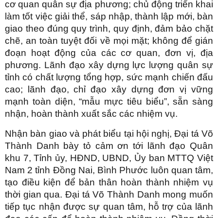
cơ quan quân sự địa phương; chủ động triển khai
làm tốt việc giải thể, sáp nhập, thành lập mới, bàn
giao theo đúng quy trình, quy định, đảm bảo chặt
chẽ, an toàn tuyệt đối về mọi mặt; không để gián
đoạn hoạt động của các cơ quan, đơn vị, địa
phương. Lãnh đạo xây dựng lực lượng quân sự
tỉnh có chất lượng tổng hợp, sức mạnh chiến đấu
cao; lãnh đạo, chỉ đạo xây dựng đơn vị vững
mạnh toàn diện, “mẫu mực tiêu biểu”, sẵn sàng
nhận, hoàn thành xuất sắc các nhiệm vụ.
Nhận bàn giao và phát biểu tại hội nghị, Đại tá Võ
Thành Danh bày tỏ cảm ơn tới lãnh đạo Quân
khu 7, Tỉnh ủy, HĐND, UBND, Ủy ban MTTQ Việt
Nam 2 tỉnh Đồng Nai, Bình Phước luôn quan tâm,
tạo điều kiện để bản thân hoàn thành nhiệm vụ
thời gian qua. Đại tá Võ Thành Danh mong muốn
tiếp tục nhận được sự quan tâm, hỗ trợ của lãnh