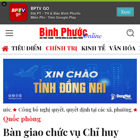
×
BPTV GO
Xem
Đài PT - TH & Báo Bình Phước
Miễn Phí - Trên Google Play
TIÊU ĐIỂM
CHÍNH TRỊ
KINH TẾ
VĂN HÓA
, quyết định tại các xã, phường.
ASEAN thúc đẩy bình đẳng 
Quốc phòng
Bàn giao chức vụ Chỉ huy