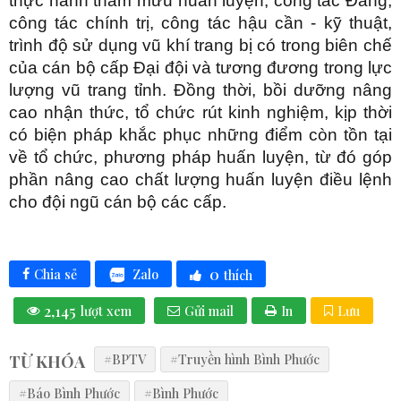
thực hành tham mưu huấn luyện, công tác Đảng,
công tác chính trị, công tác hậu cần - kỹ thuật,
trình độ sử dụng vũ khí trang bị có trong biên chế
của cán bộ cấp Đại đội và tương đương trong lực
lượng vũ trang tỉnh. Đồng thời, bồi dưỡng nâng
cao nhận thức, tổ chức rút kinh nghiệm, kịp thời
có biện pháp khắc phục những điểm còn tồn tại
về tổ chức, phương pháp huấn luyện, từ đó góp
phần nâng cao chất lượng huấn luyện điều lệnh
cho đội ngũ cán bộ các cấp.
0
Zalo
Chia sẻ
thích
2,145
lượt xem
Gửi mail
In
Lưu
TỪ KHÓA
#BPTV
#Truyền hình Bình Phước
#Báo Bình Phước
#Bình Phước