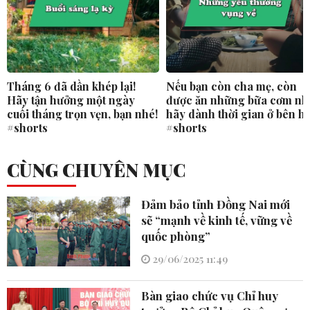
Tháng 6 đã dần khép lại!
Nếu bạn còn cha mẹ, còn
Hãy tận hưởng một ngày
được ăn những bữa cơm nh
cuối tháng trọn vẹn, bạn nhé!
hãy dành thời gian ở bên h
#shorts
#shorts
CÙNG CHUYÊN MỤC
Đảm bảo tỉnh Đồng Nai mới
sẽ “mạnh về kinh tế, vững về
quốc phòng”
29/06/2025 11:49
Bàn giao chức vụ Chỉ huy