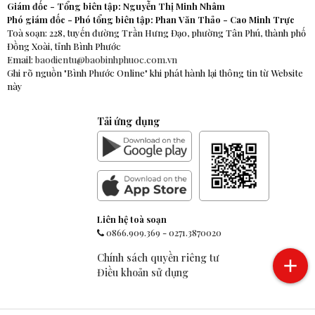
Giám đốc - Tổng biên tập: Nguyễn Thị Minh Nhâm
Phó giám đốc - Phó tổng biên tập: Phan Văn Thảo - Cao Minh Trực
Toà soạn: 228, tuyến đường Trần Hưng Đạo, phường Tân Phú, thành phố
Đồng Xoài, tỉnh Bình Phước
Email:
baodientu@baobinhphuoc.com.vn
Ghi rõ nguồn "Bình Phước Online" khi phát hành lại thông tin từ Website
này
Tải ứng dụng
Liên hệ toà soạn
0866.909.369
-
0271.3870020
Chính sách quyền riêng tư
Điều khoản sử dụng