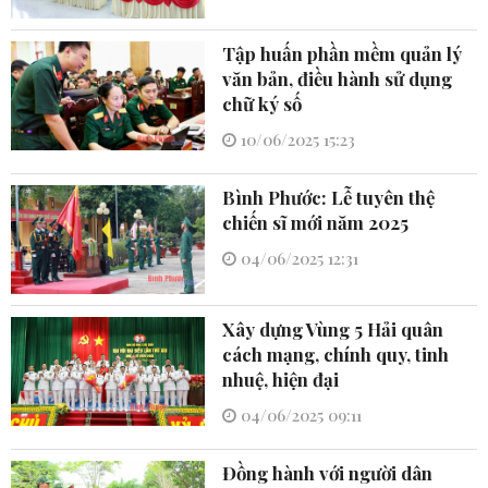
Tập huấn phần mềm quản lý
văn bản, điều hành sử dụng
chữ ký số
10/06/2025 15:23
Bình Phước: Lễ tuyên thệ
chiến sĩ mới năm 2025
04/06/2025 12:31
Xây dựng Vùng 5 Hải quân
cách mạng, chính quy, tinh
nhuệ, hiện đại
04/06/2025 09:11
Đồng hành với người dân