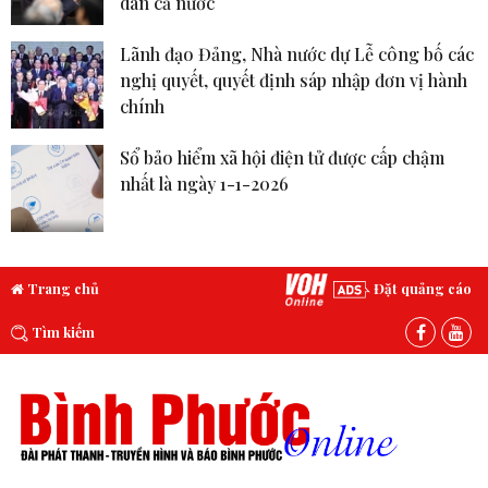
dân cả nước
Lãnh đạo Đảng, Nhà nước dự Lễ công bố các
nghị quyết, quyết định sáp nhập đơn vị hành
chính
Sổ bảo hiểm xã hội điện tử được cấp chậm
nhất là ngày 1-1-2026
Trang chủ
Đặt quảng cáo
Tìm kiếm