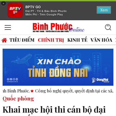
×
BPTV GO
Xem
Đài PT - TH & Báo Bình Phước
Miễn Phí - Trên Google Play
TIÊU ĐIỂM
CHÍNH TRỊ
KINH TẾ
VĂN HÓA
c.
Công bố nghị quyết, quyết định tại các xã, phường.
ASE
Quốc phòng
Khai mạc hội thi cán bộ đại