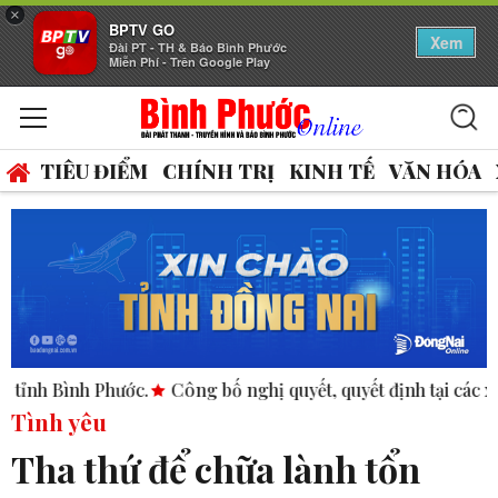
×
BPTV GO
Xem
Đài PT - TH & Báo Bình Phước
Miễn Phí - Trên Google Play
TIÊU ĐIỂM
CHÍNH TRỊ
KINH TẾ
VĂN HÓA
Phước.
Công bố nghị quyết, quyết định tại các xã, phường.
Tình yêu
Tha thứ để chữa lành tổn