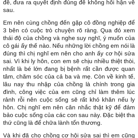
đề, đưa ra quyết định đúng để không hối hận về
sau.
Em nên cùng chồng đến gặp cô đồng nghiệp để
3 bên có cuộc trò chuyện rõ ràng. Qua đó xem
thái độ của chồng và nghe suy nghĩ, ý muốn của
cô gái ấy thế nào. Nếu những lời chồng em nói là
đúng thì chị nghĩ em nên cho anh ấy cơ hội sửa
sai. Vì khi ly hôn, con em sẽ chịu nhiều thiệt thòi,
nhất là bé lớn đang bị bệnh rất cần được quan
tâm, chăm sóc của cả ba và mẹ. Còn về kinh tế,
lâu nay thu nhập của chồng là chính trong gia
đình, công việc của em cũng chỉ làm thêm lúc
rảnh rỗi nên cuộc sống sẽ rất khó khăn nếu ly
hôn. Chị nghĩ em nên cân nhắc thật kỹ để đảm
bảo cuộc sống của các con sau này. Đặc biệt tha
thứ cũng là để chữa lành tổn thương.
Và khi đã cho chồng cơ hội sửa sai thì em cũng