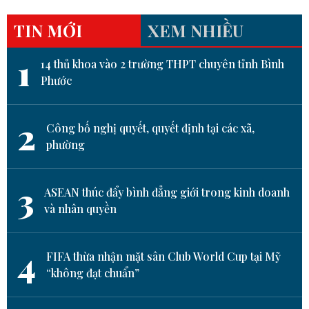
TIN MỚI
XEM NHIỀU
1
14 thủ khoa vào 2 trường THPT chuyên tỉnh Bình
Phước
2
Công bố nghị quyết, quyết định tại các xã,
phường
3
ASEAN thúc đẩy bình đẳng giới trong kinh doanh
và nhân quyền
4
FIFA thừa nhận mặt sân Club World Cup tại Mỹ
“không đạt chuẩn”