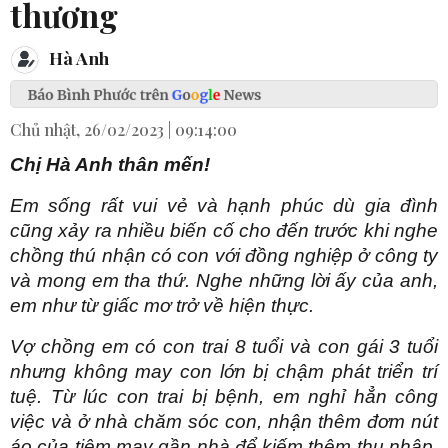
thương
Hà Anh
Chủ nhật, 26/02/2023 | 09:14:00
Chị Hà Anh thân mến!
Em sống rất vui vẻ và hạnh phúc dù gia đình
cũng xảy ra nhiều biến cố cho đến trước khi nghe
chồng thú nhận có con với đồng nghiệp ở công ty
và mong em tha thứ. Nghe những lời ấy của anh,
em như từ giấc mơ trở về hiện thực.
Vợ chồng em có con trai 8 tuổi và con gái 3 tuổi
nhưng không may con lớn bị chậm phát triển trí
tuệ. Từ lúc con trai bị bệnh, em nghỉ hẳn công
việc và ở nhà chăm sóc con, nhận thêm đơm nút
áo của tiệm may gần nhà để kiếm thêm thu nhập.