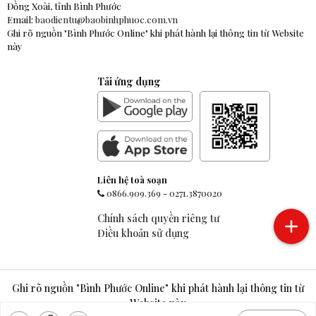
Đồng Xoài, tỉnh Bình Phước
Email:
baodientu@baobinhphuoc.com.vn
Ghi rõ nguồn "Bình Phước Online" khi phát hành lại thông tin từ Website
này
Tải ứng dụng
Liên hệ toà soạn
0866.909.369
-
0271.3870020
Chính sách quyền riêng tư
Điều khoản sử dụng
Ghi rõ nguồn "Bình Phước Online" khi phát hành lại thông tin từ
Website này