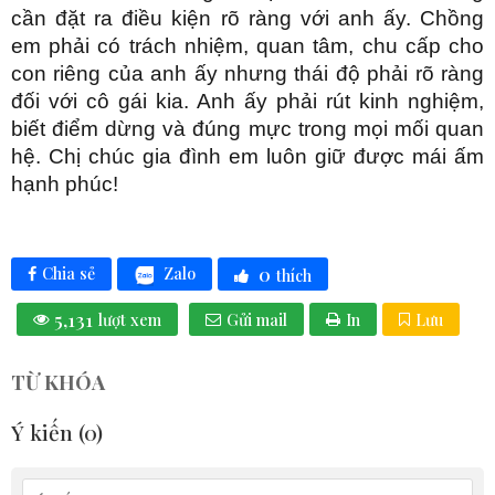
cần đặt ra điều kiện rõ ràng với anh ấy. Chồng
em phải có trách nhiệm, quan tâm, chu cấp cho
con riêng của anh ấy nhưng thái độ phải rõ ràng
đối với cô gái kia. Anh ấy phải rút kinh nghiệm,
biết điểm dừng và đúng mực trong mọi mối quan
hệ. Chị chúc gia đình em luôn giữ được mái ấm
hạnh phúc!
0
Zalo
Chia sẻ
thích
5,131
lượt xem
Gửi mail
In
Lưu
TỪ KHÓA
Ý kiến (
0
)