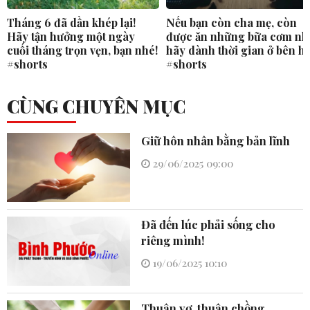
Tháng 6 đã dần khép lại!
Nếu bạn còn cha mẹ, còn
Hãy tận hưởng một ngày
được ăn những bữa cơm nh
cuối tháng trọn vẹn, bạn nhé!
hãy dành thời gian ở bên h
#shorts
#shorts
CÙNG CHUYÊN MỤC
Giữ hôn nhân bằng bản lĩnh
29/06/2025 09:00
Đã đến lúc phải sống cho
riêng mình!
19/06/2025 10:10
Thuận vợ, thuận chồng…