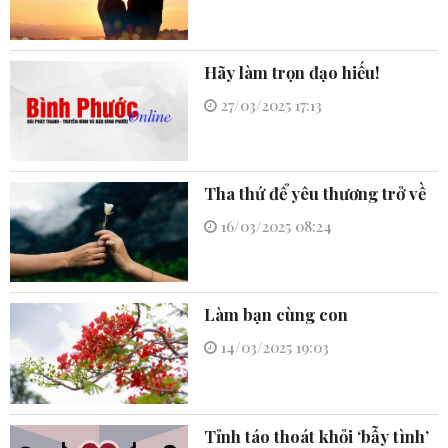
Hãy làm trọn đạo hiếu!
27/03/2025 17:13
Tha thứ để yêu thương trở về
16/03/2025 08:24
Làm bạn cùng con
14/03/2025 19:03
Tỉnh táo thoát khỏi ‘bẫy tình’