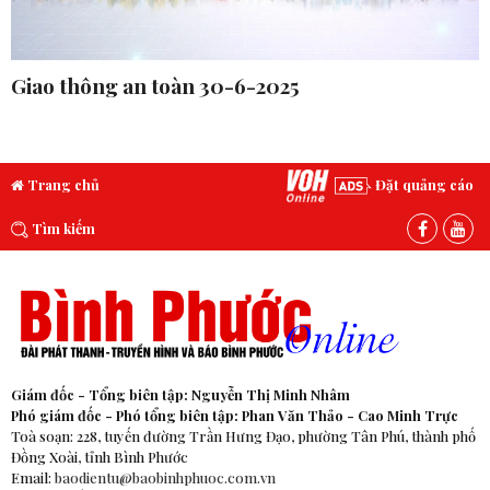
Giao thông an toàn 30-6-2025
Trang chủ
Đặt quảng cáo
Tìm kiếm
Giám đốc - Tổng biên tập: Nguyễn Thị Minh Nhâm
Phó giám đốc - Phó tổng biên tập: Phan Văn Thảo - Cao Minh Trực
Toà soạn: 228, tuyến đường Trần Hưng Đạo, phường Tân Phú, thành phố
Đồng Xoài, tỉnh Bình Phước
Email:
baodientu@baobinhphuoc.com.vn