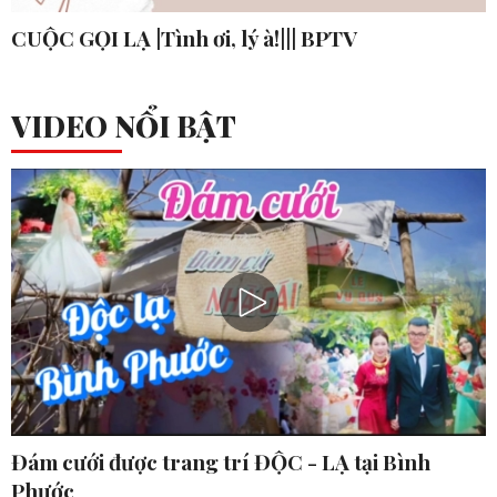
CUỘC GỌI LẠ |Tình ơi, lý à!||| BPTV
VIDEO NỔI BẬT
Đám cưới được trang trí ĐỘC - LẠ tại Bình
Phước