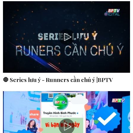
🛑 Series lưu ý - Runners cần chú ý |BPTV