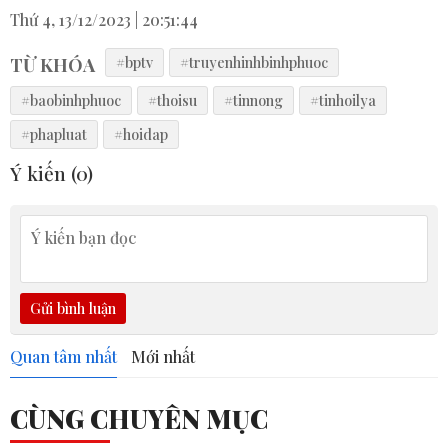
Thứ 4, 13/12/2023 | 20:51:44
TỪ KHÓA
#bptv
#truyenhinhbinhphuoc
#baobinhphuoc
#thoisu
#tinnong
#tinhoilya
#phapluat
#hoidap
Ý kiến (
0
)
Gửi bình luận
Quan tâm nhất
Mới nhất
CÙNG CHUYÊN MỤC