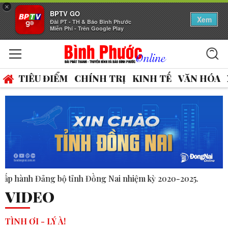
×
BPTV GO
Xem
Đài PT - TH & Báo Bình Phước
Miễn Phí - Trên Google Play
TIÊU ĐIỂM
CHÍNH TRỊ
KINH TẾ
VĂN HÓA
Đồng Nai nhiệm kỳ 2020-2025.
VIDEO
TÌNH ƠI - LÝ À!