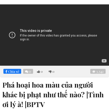
Chia sẻ
0
0
0
3,542
Phá hoại hoa màu của người
khác bị phạt như thế nào? |Tình
ơi lý à! |BPTV