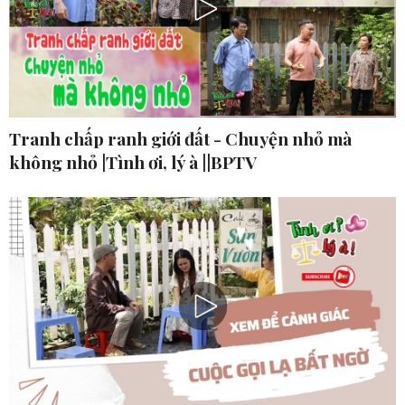
Tranh chấp ranh giới đất - Chuyện nhỏ mà
không nhỏ |Tình ơi, lý à ||BPTV