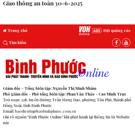
Giao thông an toàn 30-6-2025
Trang chủ
Đặt quảng cáo
Tìm kiếm
Giám đốc - Tổng biên tập: Nguyễn Thị Minh Nhâm
Phó giám đốc - Phó tổng biên tập: Phan Văn Thảo - Cao Minh Trực
Toà soạn: 228, tuyến đường Trần Hưng Đạo, phường Tân Phú, thành phố
Đồng Xoài, tỉnh Bình Phước
Email:
baodientu@baobinhphuoc.com.vn
Ghi rõ nguồn "Bình Phước Online" khi phát hành lại thông tin từ Website
này