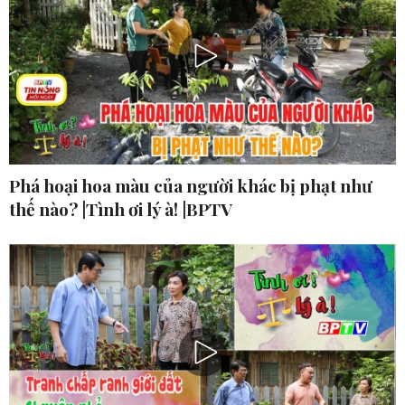
Phá hoại hoa màu của người khác bị phạt như
thế nào? |Tình ơi lý à! |BPTV