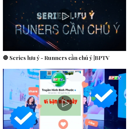
🛑 Series lưu ý - Runners cần chú ý |BPTV