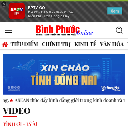
×
BPTV GO
Xem
Đài PT - TH & Báo Bình Phước
Miễn Phí - Trên Google Play
TIÊU ĐIỂM
CHÍNH TRỊ
KINH TẾ
VĂN HÓA
ình đẳng giới trong kinh doanh và nhân quyền.
FIFA thừa n
VIDEO
TÌNH ƠI - LÝ À!