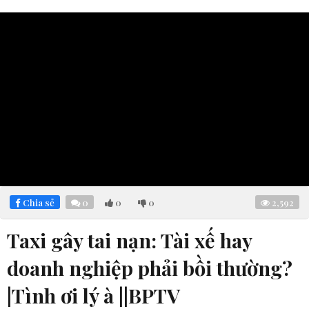
Chia sẻ
0
0
0
2,592
Taxi gây tai nạn: Tài xế hay
doanh nghiệp phải bồi thường?
|Tình ơi lý à ||BPTV