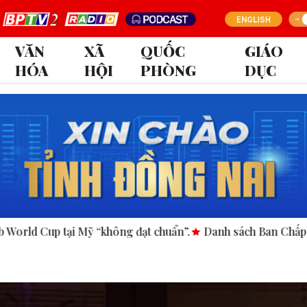
VĂN
XÃ
QUỐC
GIÁO
HÓA
HỘI
PHÒNG
DỤC
ng đạt chuẩn”.
Danh sách Ban Chấp hành Đảng bộ tỉnh Đồng