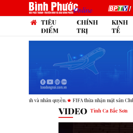
TIÊU
CHÍNH
KINH
ĐIỂM
TRỊ
TẾ
 quyền.
FIFA thừa nhận mặt sân Club World Cup tại Mỹ “khô
VIDEO
Tình Ca Bắc Sơn