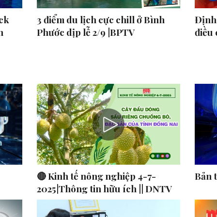
ck
3 điểm du lịch cực chill ở Bình
Định 
n
Phước dịp lễ 2/9 |BPTV
điều
🔴 Kinh tế nông nghiệp 4-7-
Bản 
2025|Thông tin hữu ích || DNTV