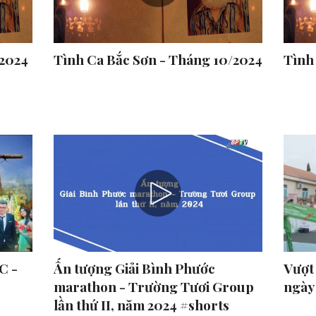
/2024
Tình Ca Bắc Sơn - Tháng 10/2024
Tình
C -
Ấn tượng Giải Bình Phước
Vượt
marathon - Trường Tươi Group
ngày
lần thứ II, năm 2024 #shorts