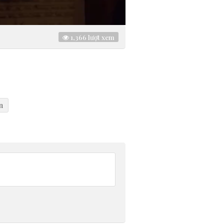
1,366
lượt xem
n