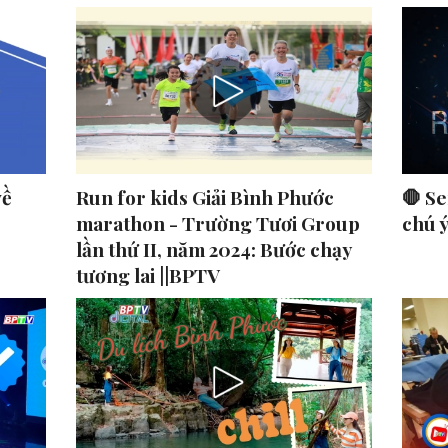
về
Run for kids Giải Bình Phước
🛑 Se
marathon - Trường Tươi Group
chú 
lần thứ II, năm 2024: Bước chạy
tương lai ||BPTV