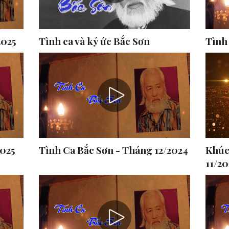
2025
Tình ca và ký ức Bắc Sơn
Tình
2025
Tình Ca Bắc Sơn - Tháng 12/2024
Khúc
11/2