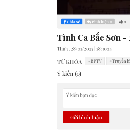
Loaded
:
Mute
3.14%
Chia sẻ
Bình luận
0
0
Tình Ca Bắc Sơn - 
Thứ 3, 28/01/2025 | 18:30:15
TỪ KHÓA
#BPTV
#Truyền h
Ý kiến (
0
)
Gửi bình luận