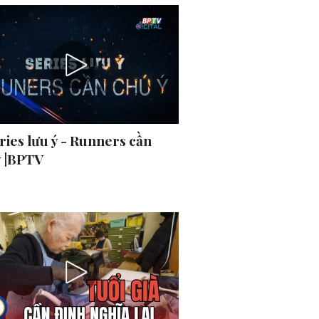
ries lưu ý - Runners cần
ý |BPTV