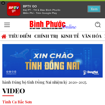
×
BPTV GO
Xem
Đài PT - TH & Báo Bình Phước
Miễn Phí - Trên Google Play
TIÊU ĐIỂM
CHÍNH TRỊ
KINH TẾ
VĂN HÓA
ệm kỳ 2020-2025.
VIDEO
Tình Ca Bắc Sơn