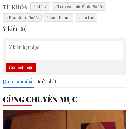
TỪ KHÓA
#BPTV
#Truyền hình Bình Phước
#Báo Bình Phước
#Bình Phước
#Tin tức
Ý kiến (
0
)
Gửi bình luận
Quan tâm nhất
Mới nhất
CÙNG CHUYÊN MỤC