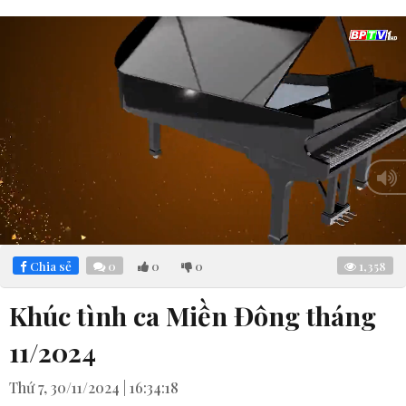
Loaded
:
Mute
2.72%
Chia sẻ
0
0
0
1,358
Khúc tình ca Miền Đông tháng
11/2024
Thứ 7, 30/11/2024 | 16:34:18