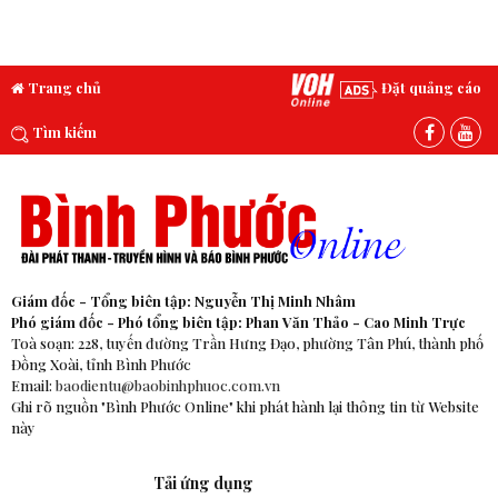
Trang chủ
Đặt quảng cáo
Tìm kiếm
Giám đốc - Tổng biên tập: Nguyễn Thị Minh Nhâm
Phó giám đốc - Phó tổng biên tập: Phan Văn Thảo - Cao Minh Trực
Toà soạn: 228, tuyến đường Trần Hưng Đạo, phường Tân Phú, thành phố
Đồng Xoài, tỉnh Bình Phước
Email:
baodientu@baobinhphuoc.com.vn
Ghi rõ nguồn "Bình Phước Online" khi phát hành lại thông tin từ Website
này
Tải ứng dụng