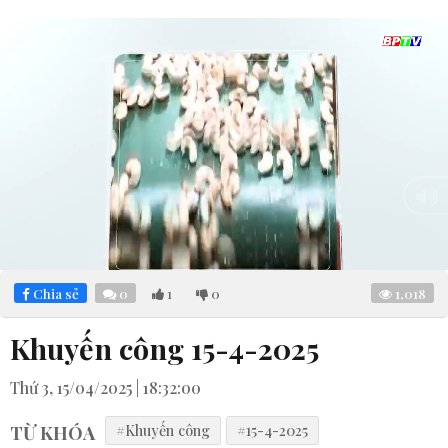
Loaded
:
Mute
5.80%
Chia sẻ
0
1
0
1,018
Khuyến công 15-4-2025
Thứ 3, 15/04/2025 | 18:32:00
TỪ KHÓA
#Khuyến công
#15-4-2025