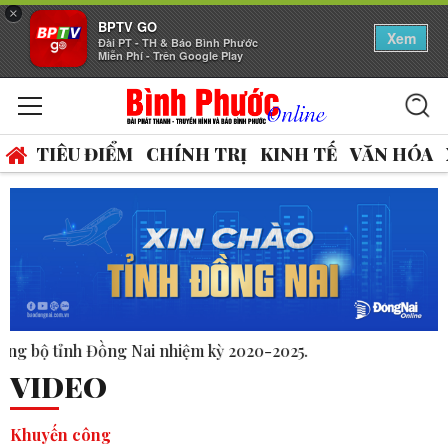
×
BPTV GO
Xem
Đài PT - TH & Báo Bình Phước
Miễn Phí - Trên Google Play
TIÊU ĐIỂM
CHÍNH TRỊ
KINH TẾ
VĂN HÓA
 kỳ 2020-2025.
VIDEO
Khuyến công