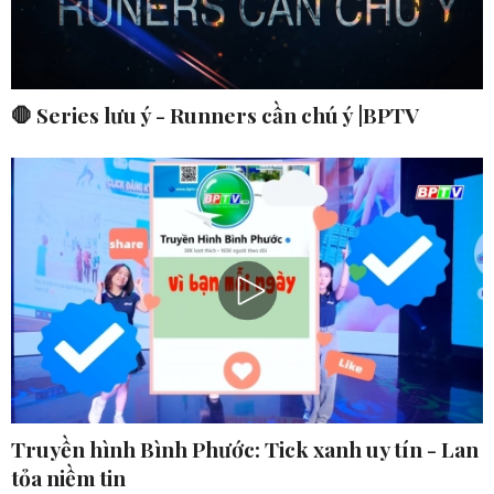
🛑 Series lưu ý - Runners cần chú ý |BPTV
Truyền hình Bình Phước: Tick xanh uy tín - Lan
tỏa niềm tin