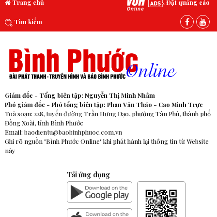
Trang chủ
Đặt quảng cáo
Tìm kiếm
Giám đốc - Tổng biên tập: Nguyễn Thị Minh Nhâm
Phó giám đốc - Phó tổng biên tập: Phan Văn Thảo - Cao Minh Trực
Toà soạn: 228, tuyến đường Trần Hưng Đạo, phường Tân Phú, thành phố
Đồng Xoài, tỉnh Bình Phước
Email:
baodientu@baobinhphuoc.com.vn
Ghi rõ nguồn "Bình Phước Online" khi phát hành lại thông tin từ Website
này
Tải ứng dụng