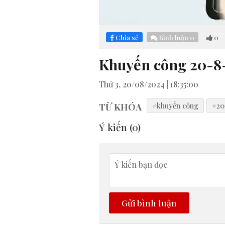
Loaded
:
Mute
5.53%
Chia sẻ
Bình luận
0
0
Khuyến công 20-8
Thứ 3, 20/08/2024 | 18:35:00
TỪ KHÓA
#khuyến công
#20
Ý kiến (
0
)
Gửi bình luận