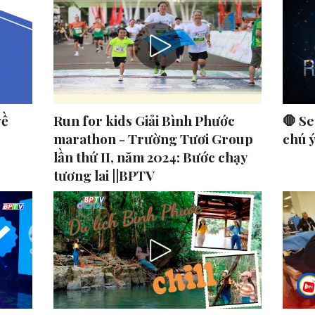
về
Run for kids Giải Bình Phước
🛑 Se
marathon - Trường Tươi Group
chú 
lần thứ II, năm 2024: Bước chạy
tương lai ||BPTV