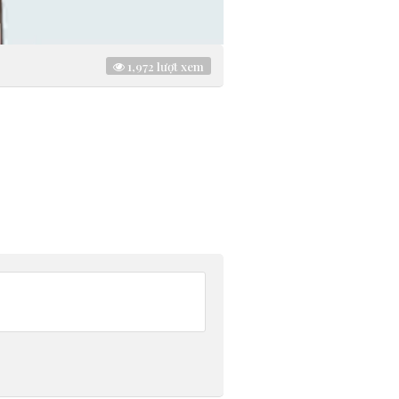
1,972
lượt xem