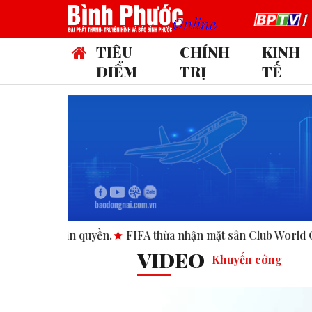
TIÊU
CHÍNH
KINH
ĐIỂM
TRỊ
TẾ
.
FIFA thừa nhận mặt sân Club World Cup tại Mỹ “không đạt
VIDEO
Khuyến công