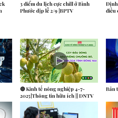
ck
3 điểm du lịch cực chill ở Bình
Định 
n
Phước dịp lễ 2/9 |BPTV
điều
🔴 Kinh tế nông nghiệp 4-7-
Bản 
2025|Thông tin hữu ích || DNTV