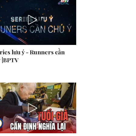
ries lưu ý - Runners cần
ý |BPTV