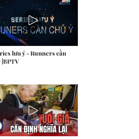
ries lưu ý - Runners cần
ý |BPTV