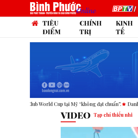
TIÊU
CHÍNH
KINH
ĐIỂM
TRỊ
TẾ
Cup tại Mỹ “không đạt chuẩn”.
Danh sách Ban Chấp hành Đả
VIDEO
Tạp chí thiếu nhi