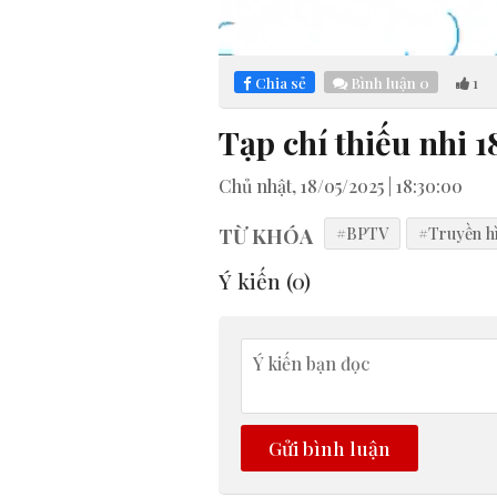
Loaded
:
Mute
3.58%
Chia sẻ
Bình luận
0
1
Tạp chí thiếu nhi 
Chủ nhật, 18/05/2025 | 18:30:00
TỪ KHÓA
#BPTV
#Truyền h
Ý kiến (
0
)
Gửi bình luận