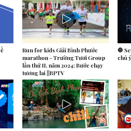
về
Run for kids Giải Bình Phước
🛑 Se
marathon - Trường Tươi Group
chú 
lần thứ II, năm 2024: Bước chạy
tương lai ||BPTV