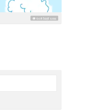
608
lượt xem