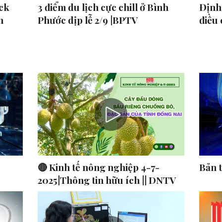
ck
3 điểm du lịch cực chill ở Bình
Định 
n
Phước dịp lễ 2/9 |BPTV
điều
🔴 Kinh tế nông nghiệp 4-7-
Bản 
2025|Thông tin hữu ích || DNTV