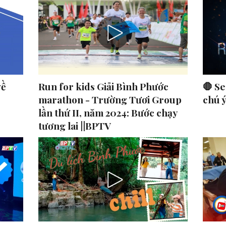
về
Run for kids Giải Bình Phước
🛑 Se
marathon - Trường Tươi Group
chú 
lần thứ II, năm 2024: Bước chạy
tương lai ||BPTV