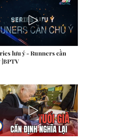
ries lưu ý - Runners cần
ý |BPTV