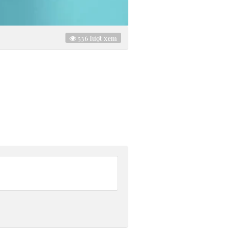
536
lượt xem