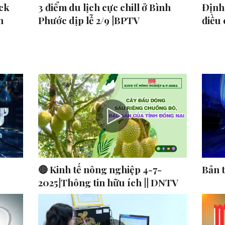
ck
3 điểm du lịch cực chill ở Bình
Định 
n
Phước dịp lễ 2/9 |BPTV
điều
🔴 Kinh tế nông nghiệp 4-7-
Bản 
2025|Thông tin hữu ích || DNTV