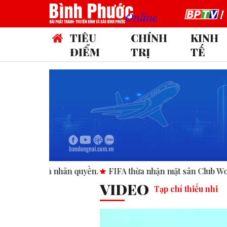
TIÊU
CHÍNH
KINH
ĐIỂM
TRỊ
TẾ
yền.
FIFA thừa nhận mặt sân Club World Cup tại Mỹ “không 
VIDEO
Tạp chí thiếu nhi