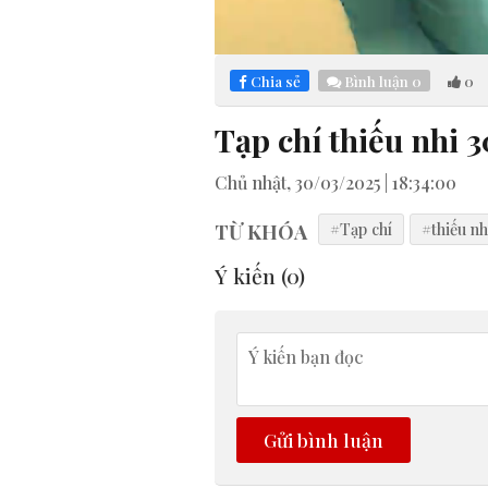
Loaded
:
Mute
4.29%
Chia sẻ
Bình luận
0
0
Tạp chí thiếu nhi 
Chủ nhật, 30/03/2025 | 18:34:00
TỪ KHÓA
#Tạp chí
#thiếu nh
Ý kiến (
0
)
Gửi bình luận