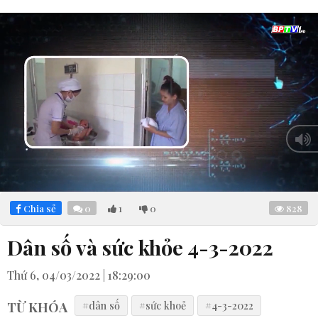
Loaded
:
Mute
5.00%
Chia sẻ
0
1
0
828
Dân số và sức khỏe 4-3-2022
Thứ 6, 04/03/2022 | 18:29:00
TỪ KHÓA
#dân số
#sức khoẻ
#4-3-2022