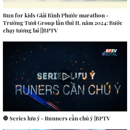
Run for kids Giải Bình Phước marathon -
Trường Tươi Group lần thứ II, năm 2024: Bước
chạy tương lai ||BPTV
🛑 Series lưu ý - Runners cần chú ý |BPTV