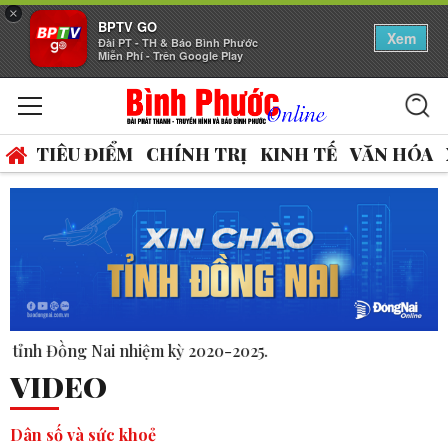
×
BPTV GO
Xem
Đài PT - TH & Báo Bình Phước
Miễn Phí - Trên Google Play
TIÊU ĐIỂM
CHÍNH TRỊ
KINH TẾ
VĂN HÓA
025.
VIDEO
Dân số và sức khoẻ