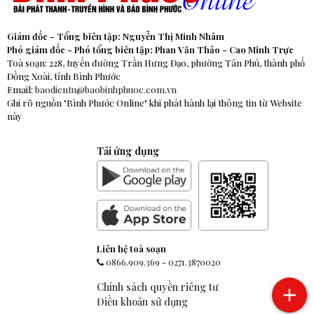
Giám đốc - Tổng biên tập: Nguyễn Thị Minh Nhâm
Phó giám đốc - Phó tổng biên tập: Phan Văn Thảo - Cao Minh Trực
Toà soạn: 228, tuyến đường Trần Hưng Đạo, phường Tân Phú, thành phố
Đồng Xoài, tỉnh Bình Phước
Email:
baodientu@baobinhphuoc.com.vn
Ghi rõ nguồn "Bình Phước Online" khi phát hành lại thông tin từ Website
này
Tải ứng dụng
Liên hệ toà soạn
0866.909.369
-
0271.3870020
Chính sách quyền riêng tư
Điều khoản sử dụng