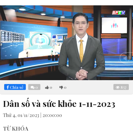
Loaded
:
Mute
5.82%
Chia sẻ
0
0
0
857
Dân số và sức khỏe 1-11-2023
Thứ 4, 01/11/2023 | 20:00:00
TỪ KHÓA