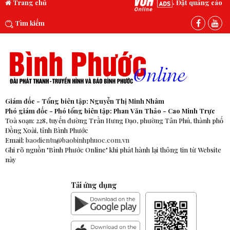
Trang chủ
Đặt quảng cáo
Tìm kiếm
Giám đốc - Tổng biên tập: Nguyễn Thị Minh Nhâm
Phó giám đốc - Phó tổng biên tập: Phan Văn Thảo - Cao Minh Trực
Toà soạn: 228, tuyến đường Trần Hưng Đạo, phường Tân Phú, thành phố
Đồng Xoài, tỉnh Bình Phước
Email:
baodientu@baobinhphuoc.com.vn
Ghi rõ nguồn "Bình Phước Online" khi phát hành lại thông tin từ Website
này
Tải ứng dụng