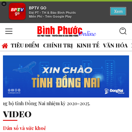
×
BPTV GO
Xem
Đài PT - TH & Báo Bình Phước
Miễn Phí - Trên Google Play
TIÊU ĐIỂM
CHÍNH TRỊ
KINH TẾ
VĂN HÓA
 2020-2025.
VIDEO
Dân số và sức khoẻ