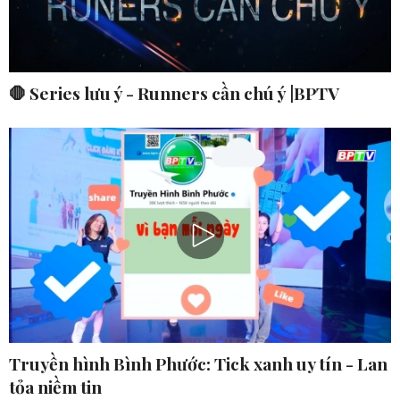
🛑 Series lưu ý - Runners cần chú ý |BPTV
Truyền hình Bình Phước: Tick xanh uy tín - Lan
tỏa niềm tin