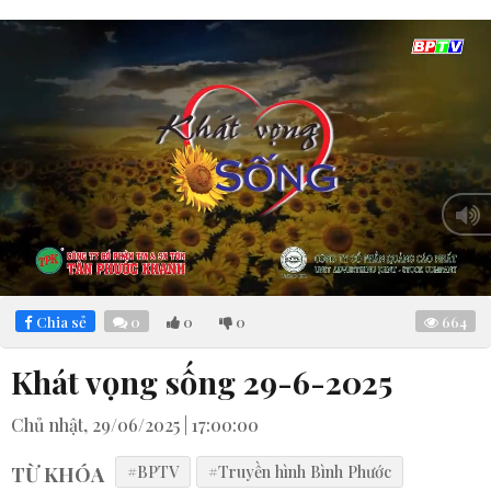
Loaded
:
Mute
4.20%
Chia sẻ
0
0
0
664
Khát vọng sống 29-6-2025
Chủ nhật, 29/06/2025 | 17:00:00
TỪ KHÓA
#BPTV
#Truyền hình Bình Phước