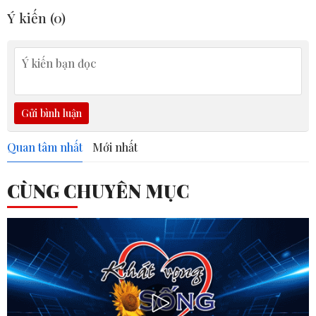
Ý kiến (
0
)
Gửi bình luận
Quan tâm nhất
Mới nhất
CÙNG CHUYÊN MỤC