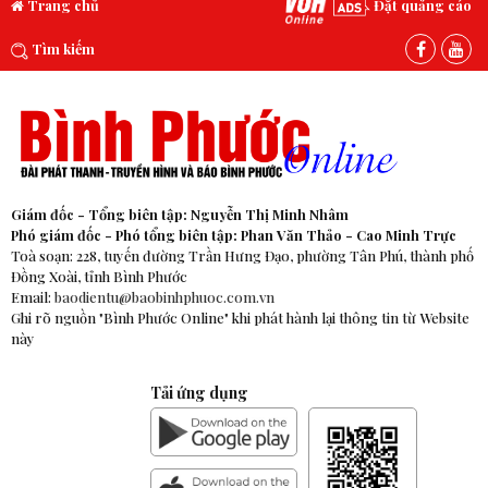
Trang chủ
Đặt quảng cáo
Tìm kiếm
Giám đốc - Tổng biên tập: Nguyễn Thị Minh Nhâm
Phó giám đốc - Phó tổng biên tập: Phan Văn Thảo - Cao Minh Trực
Toà soạn: 228, tuyến đường Trần Hưng Đạo, phường Tân Phú, thành phố
Đồng Xoài, tỉnh Bình Phước
Email:
baodientu@baobinhphuoc.com.vn
Ghi rõ nguồn "Bình Phước Online" khi phát hành lại thông tin từ Website
này
Tải ứng dụng