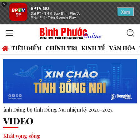
×
BPTV GO
Xem
Đài PT - TH & Báo Bình Phước
Miễn Phí - Trên Google Play
TIÊU ĐIỂM
CHÍNH TRỊ
KINH TẾ
VĂN HÓA
 kỳ 2020-2025.
VIDEO
Khát vọng sống