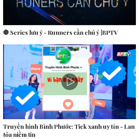
🛑 Series lưu ý - Runners cần chú ý |BPTV
Truyền hình Bình Phước: Tick xanh uy tín - Lan
tỏa niềm tin