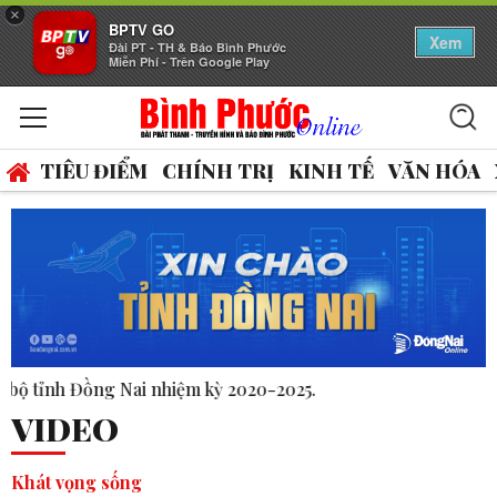
×
BPTV GO
Xem
Đài PT - TH & Báo Bình Phước
Miễn Phí - Trên Google Play
TIÊU ĐIỂM
CHÍNH TRỊ
KINH TẾ
VĂN HÓA
2025.
VIDEO
Khát vọng sống