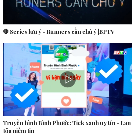
🛑 Series lưu ý - Runners cần chú ý |BPTV
Truyền hình Bình Phước: Tick xanh uy tín - Lan
tỏa niềm tin