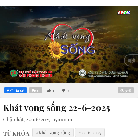
Loaded
:
Mute
3.49%
Chia sẻ
0
0
0
578
Khát vọng sống 22-6-2025
Chủ nhật, 22/06/2025 | 17:00:00
TỪ KHÓA
#Khát vọng sống
#22-6-2025