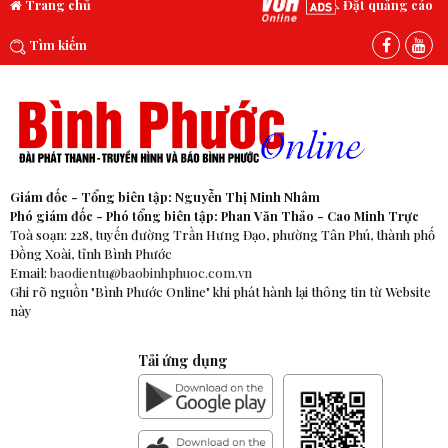
Trang chủ
Đặt quảng cáo
Tìm kiếm
Giám đốc - Tổng biên tập: Nguyễn Thị Minh Nhâm
Phó giám đốc - Phó tổng biên tập: Phan Văn Thảo - Cao Minh Trực
Toà soạn: 228, tuyến đường Trần Hưng Đạo, phường Tân Phú, thành phố
Đồng Xoài, tỉnh Bình Phước
Email:
baodientu@baobinhphuoc.com.vn
Ghi rõ nguồn "Bình Phước Online" khi phát hành lại thông tin từ Website
này
Tải ứng dụng