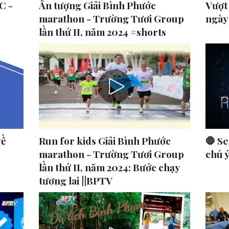
C -
Ấn tượng Giải Bình Phước
Vượt
marathon - Trường Tươi Group
ngày
lần thứ II, năm 2024 #shorts
về
Run for kids Giải Bình Phước
🛑 Se
marathon - Trường Tươi Group
chú 
lần thứ II, năm 2024: Bước chạy
tương lai ||BPTV