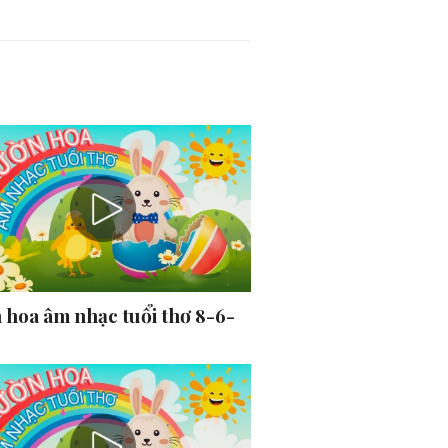
 hoa âm nhạc tuổi thơ 8-6-