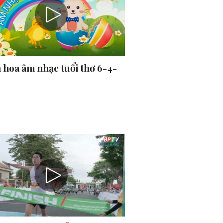
 hoa âm nhạc tuổi thơ 6-4-