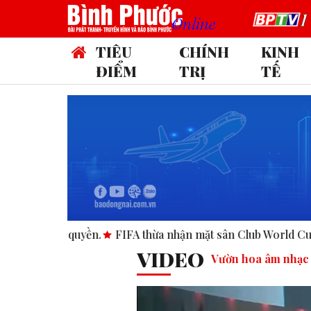
TIÊU
CHÍNH
KINH
ĐIỂM
TRỊ
TẾ
FA thừa nhận mặt sân Club World Cup tại Mỹ “không đạt chuẩn
VIDEO
Vườn hoa âm nhạc 