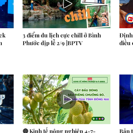
ck
3 điểm du lịch cực chill ở Bình
Định 
n
Phước dịp lễ 2/9 |BPTV
điều
🔴 Kinh tế nông nghiệp 4-7-
Bản 