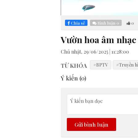
Loaded
:
Mute
2.37%
Chia sẻ
Bình luận
0
0
Vườn hoa âm nhạc 
Chủ nhật, 29/06/2025 | 11:28:00
TỪ KHÓA
#BPTV
#Truyền h
Ý kiến (
0
)
Gửi bình luận