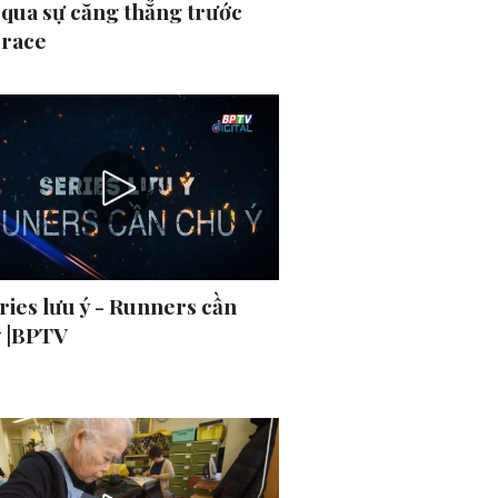
 qua sự căng thẳng trước
 race
ries lưu ý - Runners cần
ý |BPTV