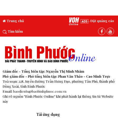
Trang chủ
Đặt quảng cáo
Tìm kiếm
Giám đốc - Tổng biên tập: Nguyễn Thị Minh Nhâm
Phó giám đốc - Phó tổng biên tập: Phan Văn Thảo - Cao Minh Trực
Toà soạn: 228, tuyến đường Trần Hưng Đạo, phường Tân Phú, thành phố
Đồng Xoài, tỉnh Bình Phước
Email:
baodientu@baobinhphuoc.com.vn
Ghi rõ nguồn "Bình Phước Online" khi phát hành lại thông tin từ Website
này
Tải ứng dụng