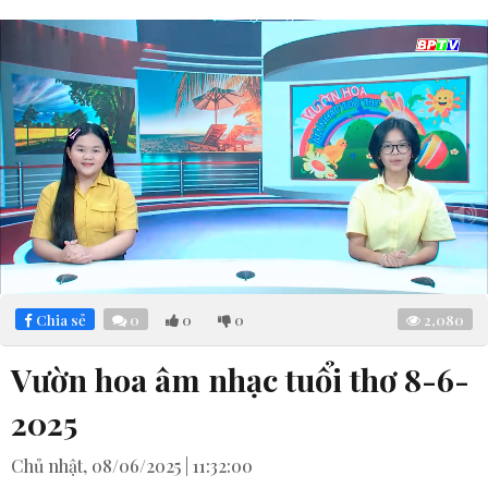
Loaded
:
Mute
2.81%
Chia sẻ
0
0
0
2,080
Vườn hoa âm nhạc tuổi thơ 8-6-
2025
Chủ nhật, 08/06/2025 | 11:32:00