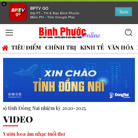
×
BPTV GO
Xem
Đài PT - TH & Báo Bình Phước
Miễn Phí - Trên Google Play
TIÊU ĐIỂM
CHÍNH TRỊ
KINH TẾ
VĂN HÓA
025.
VIDEO
Vườn hoa âm nhạc tuổi thơ