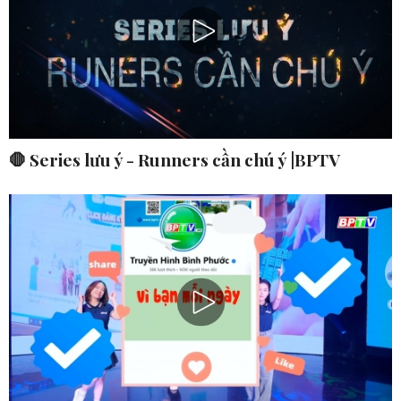
🛑 Series lưu ý - Runners cần chú ý |BPTV