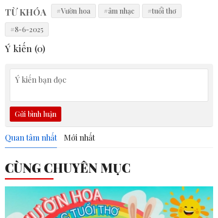
TỪ KHÓA
#Vườn hoa
#âm nhạc
#tuổi thơ
#8-6-2025
Ý kiến (
0
)
Gửi bình luận
Quan tâm nhất
Mới nhất
CÙNG CHUYÊN MỤC