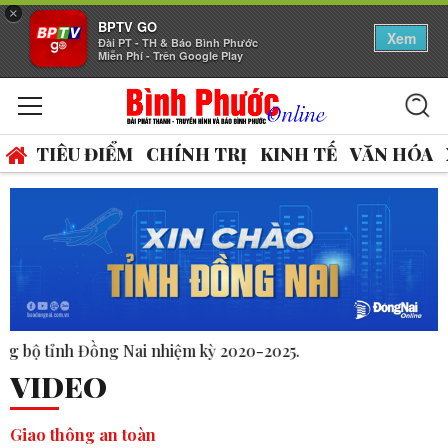
×
BPTV GO
Xem
Đài PT - TH & Báo Bình Phước
Miễn Phí - Trên Google Play
TIÊU ĐIỂM
CHÍNH TRỊ
KINH TẾ
VĂN HÓA
-2025.
VIDEO
Giao thông an toàn