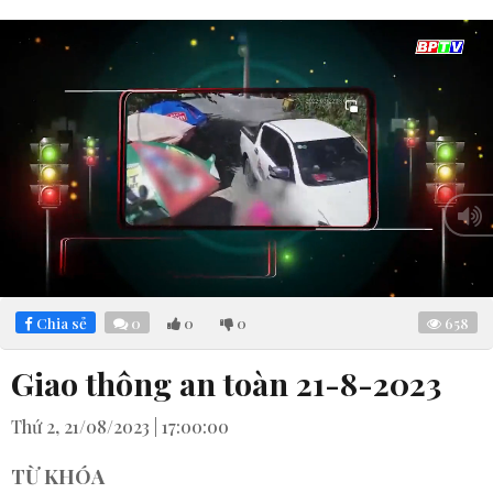
Loaded
:
Mute
7.40%
Chia sẻ
0
0
0
658
Giao thông an toàn 21-8-2023
Thứ 2, 21/08/2023 | 17:00:00
TỪ KHÓA