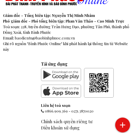
Giám đốc - Tổng biên tập: Nguyễn Thị Minh Nhâm
Phó giám đốc - Phó tổng biên tập: Phan Văn Thảo - Cao Minh Trực
Toà soạn: 228, tuyến đường Trần Hưng Đạo, phường Tân Phú, thành phố
Đồng Xoài, tỉnh Bình Phước
Email:
baodientu@baobinhphuoc.com.vn
Ghi rõ nguồn "Bình Phước Online" khi phát hành lại thông tin từ Website
này
Tải ứng dụng
Liên hệ toà soạn
0866.909.369
-
0271.3870020
Chính sách quyền riêng tư
Điều khoản sử dụng