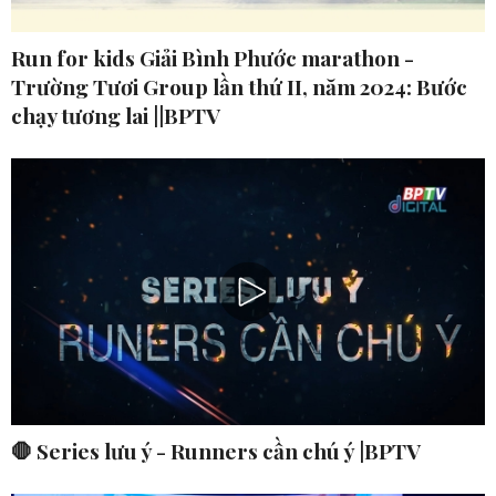
Run for kids Giải Bình Phước marathon -
Trường Tươi Group lần thứ II, năm 2024: Bước
chạy tương lai ||BPTV
🛑 Series lưu ý - Runners cần chú ý |BPTV