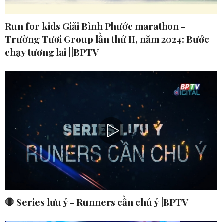
Run for kids Giải Bình Phước marathon -
Trường Tươi Group lần thứ II, năm 2024: Bước
chạy tương lai ||BPTV
🛑 Series lưu ý - Runners cần chú ý |BPTV