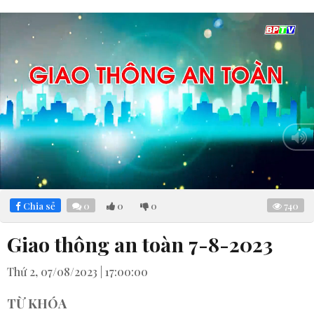
Loaded
:
Mute
6.45%
Chia sẻ
0
0
0
740
Giao thông an toàn 7-8-2023
Thứ 2, 07/08/2023 | 17:00:00
TỪ KHÓA