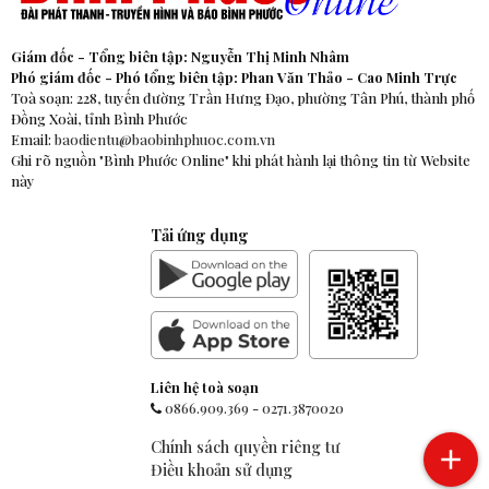
Giám đốc - Tổng biên tập: Nguyễn Thị Minh Nhâm
Phó giám đốc - Phó tổng biên tập: Phan Văn Thảo - Cao Minh Trực
Toà soạn: 228, tuyến đường Trần Hưng Đạo, phường Tân Phú, thành phố
Đồng Xoài, tỉnh Bình Phước
Email:
baodientu@baobinhphuoc.com.vn
Ghi rõ nguồn "Bình Phước Online" khi phát hành lại thông tin từ Website
này
Tải ứng dụng
Liên hệ toà soạn
0866.909.369
-
0271.3870020
Chính sách quyền riêng tư
Điều khoản sử dụng