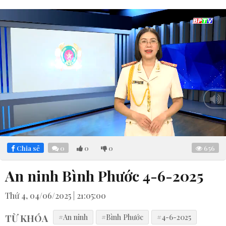
Loaded
:
Mute
3.82%
Chia sẻ
0
0
0
656
An ninh Bình Phước 4-6-2025
Thứ 4, 04/06/2025 | 21:05:00
TỪ KHÓA
#An ninh
#Bình Phước
#4-6-2025