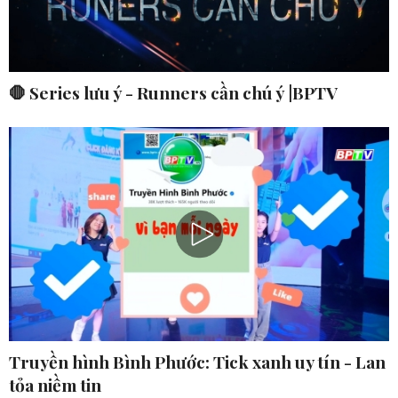
🛑 Series lưu ý - Runners cần chú ý |BPTV
Truyền hình Bình Phước: Tick xanh uy tín - Lan
tỏa niềm tin