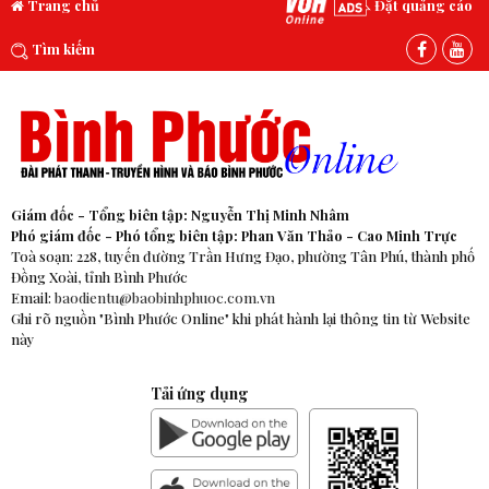
Trang chủ
Đặt quảng cáo
Tìm kiếm
Giám đốc - Tổng biên tập: Nguyễn Thị Minh Nhâm
Phó giám đốc - Phó tổng biên tập: Phan Văn Thảo - Cao Minh Trực
Toà soạn: 228, tuyến đường Trần Hưng Đạo, phường Tân Phú, thành phố
Đồng Xoài, tỉnh Bình Phước
Email:
baodientu@baobinhphuoc.com.vn
Ghi rõ nguồn "Bình Phước Online" khi phát hành lại thông tin từ Website
này
Tải ứng dụng