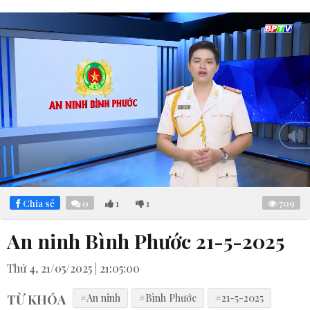
Loaded
:
Mute
3.96%
Chia sẻ
0
1
1
709
An ninh Bình Phước 21-5-2025
Thứ 4, 21/05/2025 | 21:05:00
TỪ KHÓA
#An ninh
#Bình Phước
#21-5-2025