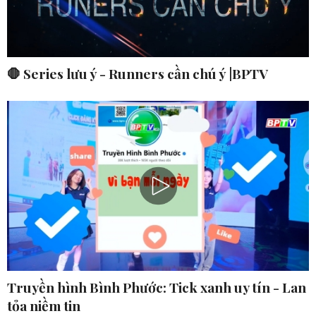
🛑 Series lưu ý - Runners cần chú ý |BPTV
Truyền hình Bình Phước: Tick xanh uy tín - Lan
tỏa niềm tin