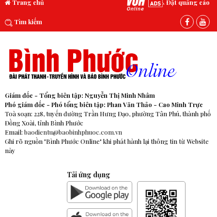
Trang chủ
Đặt quảng cáo
Tìm kiếm
Giám đốc - Tổng biên tập: Nguyễn Thị Minh Nhâm
Phó giám đốc - Phó tổng biên tập: Phan Văn Thảo - Cao Minh Trực
Toà soạn: 228, tuyến đường Trần Hưng Đạo, phường Tân Phú, thành phố
Đồng Xoài, tỉnh Bình Phước
Email:
baodientu@baobinhphuoc.com.vn
Ghi rõ nguồn "Bình Phước Online" khi phát hành lại thông tin từ Website
này
Tải ứng dụng