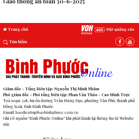
Giao thông an toàn 30-6-2025
Trang chủ
Đặt quảng cáo
Tìm kiếm
Giám đốc - Tổng biên tập: Nguyễn Thị Minh Nhâm
Phó giám đốc - Phó tổng biên tập: Phan Văn Thảo - Cao Minh Trực
Toà soạn: 228, tuyến đường Trần Hưng Đạo, phường Tân Phú, thành phố
Đồng Xoài, tỉnh Bình Phước
Email:
baodientu@baobinhphuoc.com.vn
Ghi rõ nguồn "Bình Phước Online" khi phát hành lại thông tin từ Website
này