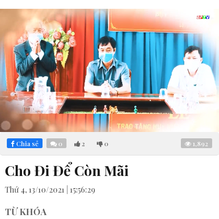
Loaded
:
Mute
4.56%
Chia sẻ
0
2
0
1,892
Cho Đi Để Còn Mãi
Thứ 4, 13/10/2021 | 15:56:29
TỪ KHÓA