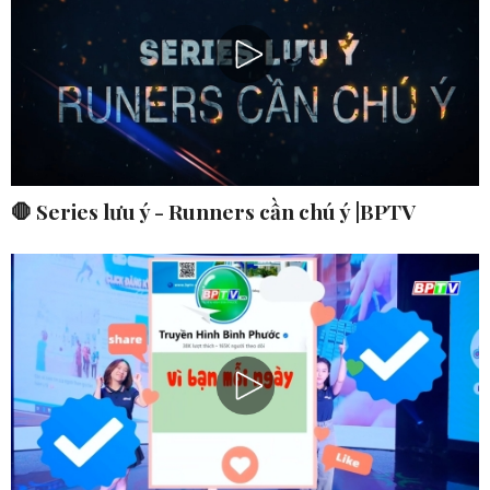
🛑 Series lưu ý - Runners cần chú ý |BPTV