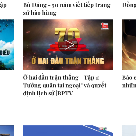
hập
Bù Đăng - 50 năm viết tiếp trang
Đồng
sử hào hùng
Ở hai đầu trận thắng - Tập 1:
Báo 
Tướng quân tại ngoại" và quyết
nhữn
định lịch sử |BPTV