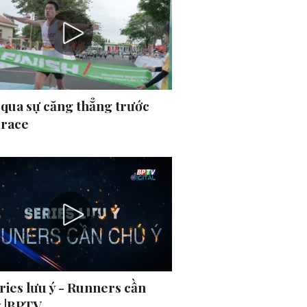
 qua sự căng thẳng trước
 race
ries lưu ý - Runners cần
ý |BPTV