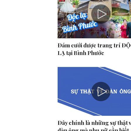
Đám cưới được trang trí ĐỘ
LẠ tại Bình Phước
Đây chính là những sự thật 
đàn ông mà phụ nữ cần biết