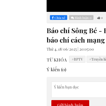
Loaded
:
Mute
2.94%
Chia sẻ
Bình luận
0
0
Báo chí Sông Bé -
báo chí cách mạng V
Thứ 4, 18/06/2025 | 20:05:00
TỪ KHÓA
#BPTV
#Truyền h
Ý kiến (
0
)
Gửi bình luận