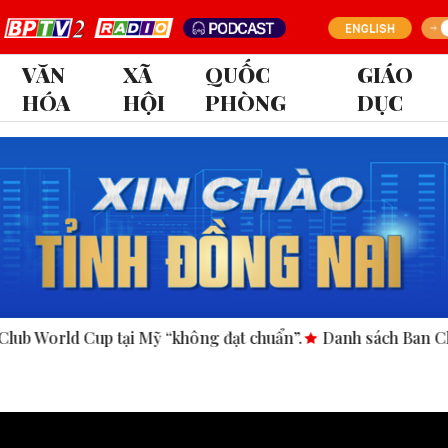
VĂN
XÃ
QUỐC
GIÁO
HÓA
HỘI
PHÒNG
DỤC
ông đạt chuẩn”.
Danh sách Ban Chấp hành Đảng bộ tỉnh Đồ