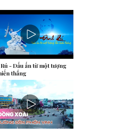
 Rú - Dấu ấn từ một tượng
hiến thắng