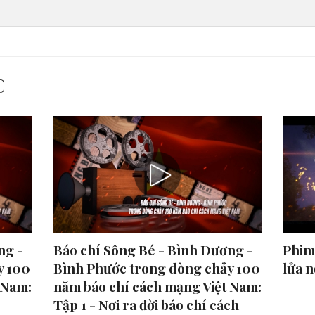
C
ng -
Báo chí Sông Bé - Bình Dương -
Phim 
y 100
Bình Phước trong dòng chảy 100
lửa 
 Nam:
năm báo chí cách mạng Việt Nam:
Tập 1 - Nơi ra đời báo chí cách