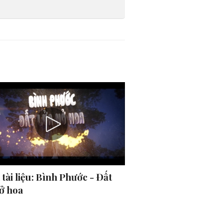
tài liệu: Bình Phước - Đất
nở hoa