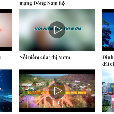
mạng Đông Nam Bộ
c
Nỗi niềm của Thị Mơm
Đinh
đài c