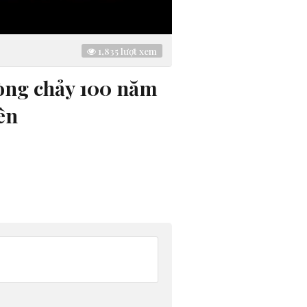
1,835
lượt xem
dòng chảy 100 năm
ên