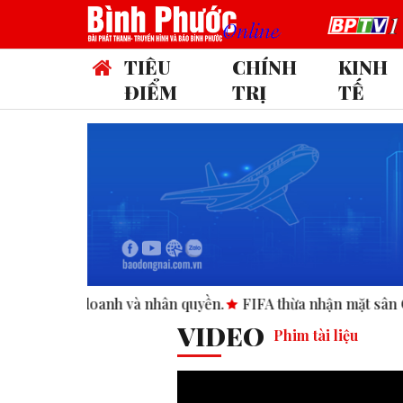
TIÊU
CHÍNH
KINH
ĐIỂM
TRỊ
TẾ
n quyền.
FIFA thừa nhận mặt sân Club World Cup tại Mỹ “kh
VIDEO
Phim tài liệu