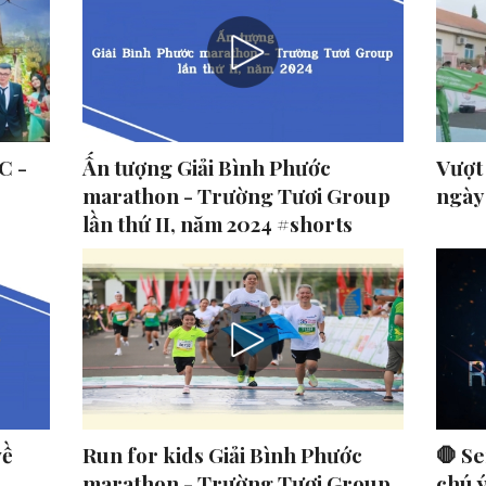
C -
Ấn tượng Giải Bình Phước
Vượt
marathon - Trường Tươi Group
ngày
lần thứ II, năm 2024 #shorts
về
Run for kids Giải Bình Phước
🛑 Se
marathon - Trường Tươi Group
chú 