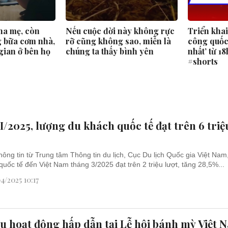
ha mẹ, còn
Nếu cuộc đời này không rực
Triển kha
 bữa cơm nhà,
rỡ cũng không sao, miễn là
công quốc 
gian ở bên họ
chúng ta thấy bình yên
nhất’ từ 1
#shorts
I/2025, lượng du khách quốc tế đạt trên 6 triệ
hông tin từ Trung tâm Thông tin du lịch, Cục Du lịch Quốc gia Việt Nam
quốc tế đến Việt Nam tháng 3/2025 đạt trên 2 triệu lượt, tăng 28,5%...
4/2025 10:17
u hoạt động hấp dẫn tại Lễ hội bánh mỳ Việt 