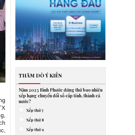
THĂM DÒ Ý KIẾN
Năm 2023 Bình Phước đứng thứ bao nhiêu
xếp hạng chuyển đổi số cấp tỉnh, thành cả
ng
nước?
HTX
Xếp thứ 7
g,
Xếp thứ 8
ch
Xếp thứ 9
úc,