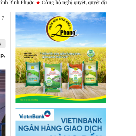
g bố nghị quyết, quyết định tại các xã, phường.
ASEAN thúc 
+7
p,