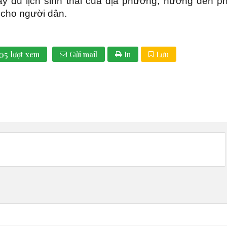
ẩy du lịch sinh thái của địa phương, hướng đến ph
h cho người dân.
05
lượt xem
Gửi mail
In
Lưu