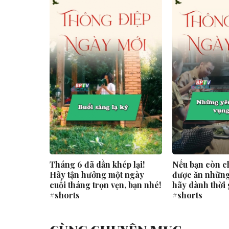
prev
2026:
Tháng 6 đã dần khép lại!
Nếu bạn còn c
học sinh
Hãy tận hưởng một ngày
được ăn những
 quốc
cuối tháng trọn vẹn, bạn nhé!
hãy dành thời 
#shorts
#shorts