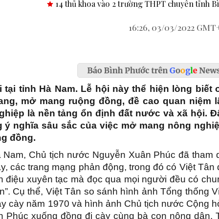
4 thủ khoa vào 2 trường THPT chuyên tỉnh Bình Phước.
Công
16:26, 03/03/2022 GMT
i tại tỉnh Hà Nam. Lễ hội này thể hiện lòng biết 
hoang, mở mang ruộng đồng, đề cao quan niệm l
hiệp là nền tảng ổn định đất nước và xã hội. Đ
ang ý nghĩa sâu sắc của việc mở mang nông nghiệ
ng đồng.
h Hà Nam, Chủ tịch nước Nguyễn Xuân Phúc đã tham 
này, các trang mạng phản động, trong đó có Việt Tân
ận điệu xuyên tạc mà đọc qua mọi người đều có chu
”. Cụ thể, Việt Tân so sánh hình ảnh Tổng thống Vi
y cày năm 1970 và hình ảnh Chủ tịch nước Cộng h
n Phúc xuống đồng đi cày cùng bà con nông dân. 