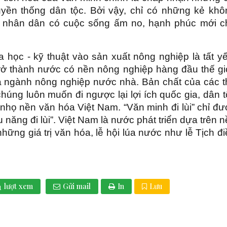
ruyền thống dân tộc. Bởi vậy, chỉ có những kẻ khô
n nhân dân có cuộc sống ấm no, hạnh phúc mới c
 học - kỹ thuật vào sản xuất nông nghiệp là tất y
ở thành nước có nền nông nghiệp hàng đầu thế giớ
ủa ngành nông nghiệp nước nhà. Bản chất của các t
húng luôn muốn đi ngược lại lợi ích quốc gia, dân 
i nhọ nền văn hóa Việt Nam. “Văn minh đi lùi” chỉ đ
u năng đi lùi”. Việt Nam là nước phát triển dựa trên 
hững giá trị văn hóa, lễ hội lúa nước như lễ Tịch đ
1
lượt xem
Gửi mail
In
Lưu