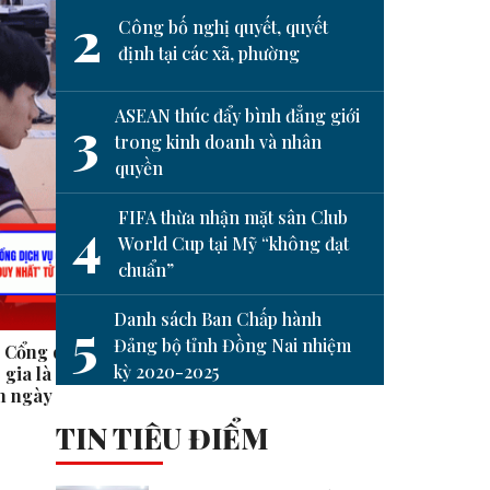
2
Công bố nghị quyết, quyết
định tại các xã, phường
ASEAN thúc đẩy bình đẳng giới
3
trong kinh doanh và nhân
quyền
next
FIFA thừa nhận mặt sân Club
4
World Cup tại Mỹ “không đạt
chuẩn”
Danh sách Ban Chấp hành
5
Đảng bộ tỉnh Đồng Nai nhiệm
i Cổng dịch vụ
Hạnh phúc là khi ta nhận ra
Tạm d
kỳ 2020-2025
gia là ‘cửa số duy
mình có đủ #shorts
thuế đ
8h ngày 27-6
#shor
TIN TIÊU ĐIỂM