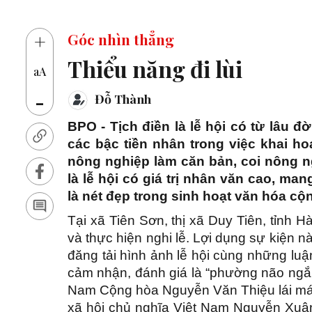
1
+
Góc nhìn thẳng
Thiểu năng đi lùi
aA
-
Đỗ Thành
BPO - Tịch điền là lễ hội có từ lâu đờ
các bậc tiền nhân trong việc khai 
nông nghiệp làm căn bản, coi nông ng
là lễ hội có giá trị nhân văn cao, m
là nét đẹp trong sinh hoạt văn hóa cộ
Tại xã Tiên Sơn, thị xã Duy Tiên, tỉn
và thực hiện nghi lễ. Lợi dụng sự kiện 
đăng tải hình ảnh lễ hội cùng những lu
cảm nhận, đánh giá là “phường não ngắn
Nam Cộng hòa Nguyễn Văn Thiệu lái má
xã hội chủ nghĩa Việt Nam Nguyễn Xuâ