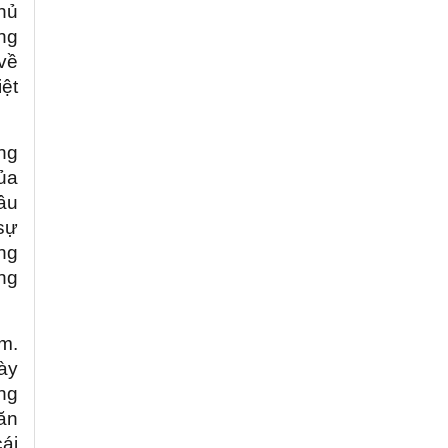
thủ
ng
về
ệt
ảng
ủa
âu
sự
ng
ng
m.
ày
ng
ăn
ái