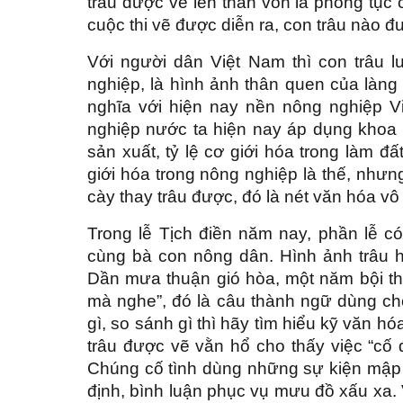
trâu được vẽ lên thân vốn là phong tục c
cuộc thi vẽ được diễn ra, con trâu nào đ
Với người dân Việt Nam thì con trâu lu
nghiệp, là hình ảnh thân quen của làng
nghĩa với hiện nay nền nông nghiệp V
nghiệp nước ta hiện nay áp dụng khoa h
sản xuất, tỷ lệ cơ giới hóa trong làm
giới hóa trong nông nghiệp là thế, nhưn
cày thay trâu được, đó là nét văn hóa v
Trong lễ Tịch điền năm nay, phần lễ c
cùng bà con nông dân. Hình ảnh trâu
Dần mưa thuận gió hòa, một năm bội th
mà nghe”, đó là câu thành ngữ dùng cho 
gì, so sánh gì thì hãy tìm hiểu kỹ văn hó
trâu được vẽ vằn hổ cho thấy việc “cố
Chúng cố tình dùng những sự kiện mập m
định, bình luận phục vụ mưu đồ xấu xa. V