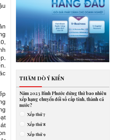
hậu
hản
ng
.0,
nh
ẹp,
n.
ác
THĂM DÒ Ý KIẾN
Năm 2023 Bình Phước đứng thứ bao nhiêu
ếp
xếp hạng chuyển đổi số cấp tỉnh, thành cả
ng
nước?
ống
Xếp thứ 7
ạt
Xếp thứ 8
hát
Con
Xếp thứ 9