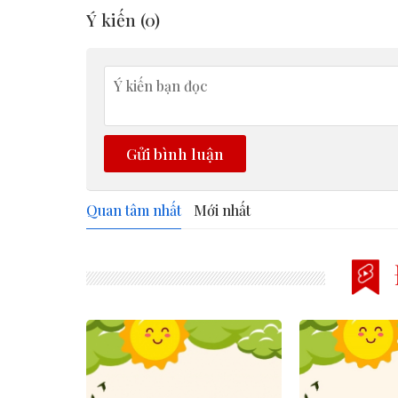
Ý kiến (
0
)
Gửi bình luận
Quan tâm nhất
Mới nhất