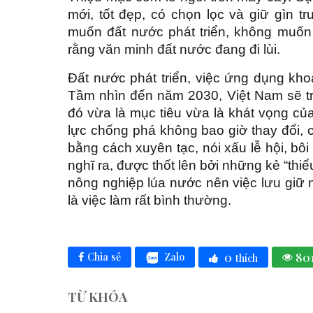
mới, tốt đẹp, có chọn lọc và giữ gìn t
muốn đất nước phát triển, không muố
rằng văn minh đất nước đang đi lùi.
Đất nước phát triển, việc ứng dụng khoa
Tầm nhìn đến năm 2030, Việt Nam sẽ tr
đó vừa là mục tiêu vừa là khát vọng c
lực chống phá không bao giờ thay đổi, c
bằng cách xuyên tạc, nói xấu lễ hội, bô
nghĩ ra, được thốt lên bởi những kẻ “thiể
nông nghiệp lúa nước nên việc lưu giữ n
là việc làm rất bình thường.
0
80
Zalo
Chia sẻ
thích
TỪ KHÓA