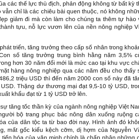
 các thế lực thù địch, phản động không từ bất kỳ 
 vẫn chỉ là các chiêu bài quen thuộc, nó không nhữ
 đẹp giảm đi mà còn làm cho chúng ta thêm tự hào 
thành tựu, nỗ lực vươn lên của nền nông nghiệp Vi
phát triển, tăng trưởng theo cấp số nhân trong kho
 Con số tăng trưởng trung bình hằng năm 3,5% c
rong hơn 30 năm đổi mới là mức cao tại khu vực ch
 mặt hàng nông nghiệp qua các năm đều cho thấy 
486,2 triệu USD thì đến năm 2000 con số này đã tă
ỷ USD. Thặng dư thương mại đạt 9,5-10 tỷ USD, tro
ất khẩu đạt từ 1 tỷ USD trở lên.
 sự tăng tốc thần kỳ của ngành nông nghiệp Việt Na
 người bộ trang phục bác nông dân xuống ruộng c
hóa của dân tộc ta từ bao đời nay. Hình ảnh đó khô
căng, mất gốc kiểu kệch cỡm, dị hợm của Nguyễn V
 tiến hóa của văn minh chính là chấp nhận những c