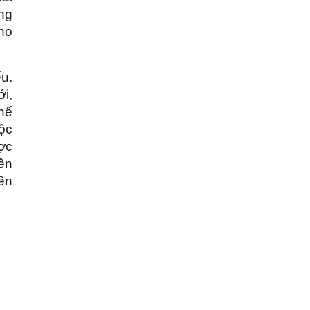
ng
ho
ếu.
i,
hế
tộc
ược
nền
iền