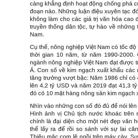
càng khẳng định hoạt động chống phá của
đoạn nào. Những luận điệu xuyên tạc đó
không làm cho các giá trị văn hóa cao
truyền thống dân tộc, tự hào về những 
Nam.
Cụ thể, nông nghiệp Việt Nam có tốc độ 
thời gian 10 năm, từ năm 1990-2000.
ngành nông nghiệp Việt Nam đạt được t
Á. Con số về kim ngạch xuất khẩu các
tăng trưởng vượt bậc: Năm 1986 chỉ có 
lên 4,2 tỷ USD và năm 2019 đạt 41,3 t
đó có 10 mặt hàng nông sản kim ngạch xu
Nhìn vào những con số đó đủ để nói lên
Hình ảnh vị Chủ tịch nước khoác trên
chính là đại diện cho một nét đẹp văn 
thể lấy ra để rồi so sánh với sự lai 
Thiệu mặc com lê ngồi trên máy cày. Sự