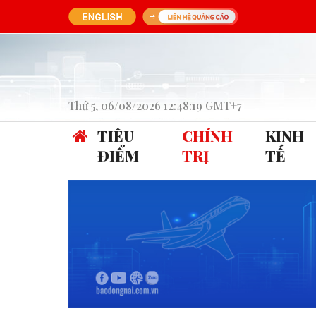
Thứ 5, 06/08/2026 12:48:19 GMT+7
TIÊU
CHÍNH
KINH
ĐIỂM
TRỊ
TẾ