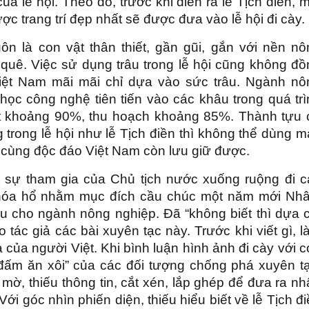
ủa lễ hội. Theo đó, trước khi diễn ra lễ Tịch điền, 
ược trang trí đẹp nhất sẽ được đưa vào lễ hội đi cày.
ôn là con vật thân thiết, gần gũi, gắn với nền nô
 quê. Việc sử dụng trâu trong lễ hội cũng không đồ
iệt Nam mãi mãi chỉ dựa vào sức trâu. Ngành nô
ọc công nghệ tiên tiến vào các khâu trong quá trì
 đất khoảng 90%, thu hoạch khoảng 85%. Thành tựu 
g trong lễ hội như lễ Tịch điền thì không thể dùng 
ô cùng độc đáo Việt Nam còn lưu giữ được.
ó sự tham gia của Chủ tịch nước xuống ruộng đi c
 hóa hổ nhằm mục đích cầu chúc một năm mới Nh
u cho ngành nông nghiệp. Đã “không biết thì dựa c
tác giả các bài xuyên tạc này. Trước khi viết gì, 
a của người Việt. Khi bình luận hình ảnh đi cày với 
 đấm ăn xôi” của các đối tượng chống phá xuyên tạ
ờ, thiếu thông tin, cắt xén, lắp ghép để đưa ra nh
ới góc nhìn phiến diện, thiếu hiểu biết về lễ Tịch đ