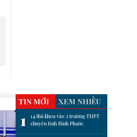
TIN MỚI
XEM NHIỀU
1
14 thủ khoa vào 2 trường THPT
chuyên tỉnh Bình Phước