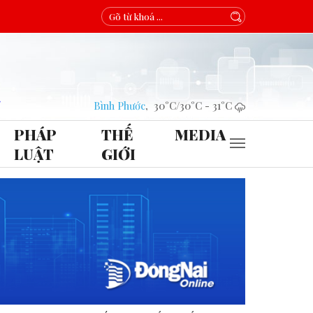
Bình Phước
,
30°C
/
30°C
-
31°C
PHÁP
THẾ
MEDIA
LUẬT
GIỚI