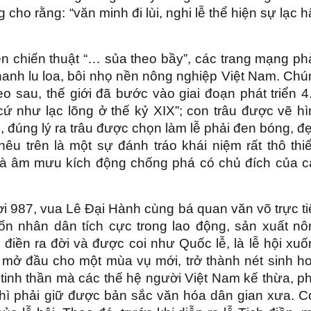
cho rằng: “văn minh đi lùi, nghi lễ thể hiện sự lạc 
ện chiến thuật “… sủa theo bầy”, các trang mạng p
nh lu loa, bôi nhọ nền nông nghiệp Việt Nam. Chú
eo sau, thế giới đã bước vào giai đoạn phát triển 4
 như lạc lõng ở thế kỷ XIX”; con trâu được vẽ hì
, đúng lý ra trâu được chọn làm lễ phải đen bóng, đ
u trên là một sự đánh tráo khái niệm rất thô thiể
 là âm mưu kích động chống phá có chủ đích của c
 987, vua Lê Đại Hành cùng bá quan văn võ trực ti
ốn nhân dân tích cực trong lao động, sản xuất nô
h điền ra đời và được coi như Quốc lễ, là lễ hội xu
mở đầu cho một mùa vụ mới, trở thành nét sinh ho
tinh thần mà các thế hệ người Việt Nam kế thừa, p
 thì phải giữ được bản sắc văn hóa dân gian xưa. 