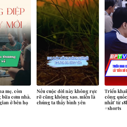
ha mẹ, còn
Nếu cuộc đời này không rực
Triển kha
 bữa cơm nhà,
rỡ cũng không sao, miễn là
công quốc 
gian ở bên họ
chúng ta thấy bình yên
nhất’ từ 1
#shorts