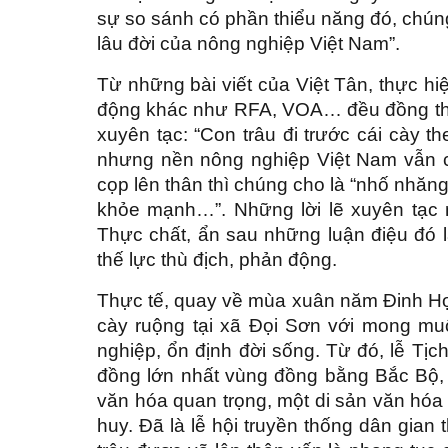
sự so sánh có phần thiểu năng đó, chúng 
lâu đời của nông nghiệp Việt Nam”.
Từ những bài viết của Việt Tân, thực hi
động khác như RFA, VOA… đều đồng tha
xuyên tạc: “Con trâu đi trước cái cày th
nhưng nền nông nghiệp Việt Nam vẫn cứ
cọp lên thân thì chúng cho là “nhố nhăng
khỏe mạnh…”. Những lời lẽ xuyên tạc nê
Thực chất, ẩn sau những luận điệu đó
thế lực thù địch, phản động.
Thực tế, quay về mùa xuân năm Đinh Hợi
cày ruộng tại xã Đọi Sơn với mong mu
nghiệp, ổn định đời sống. Từ đó, lễ Tịc
đồng lớn nhất vùng đồng bằng Bắc Bộ, 
văn hóa quan trọng, một di sản văn hóa 
huy. Đã là lễ hội truyền thống dân gian