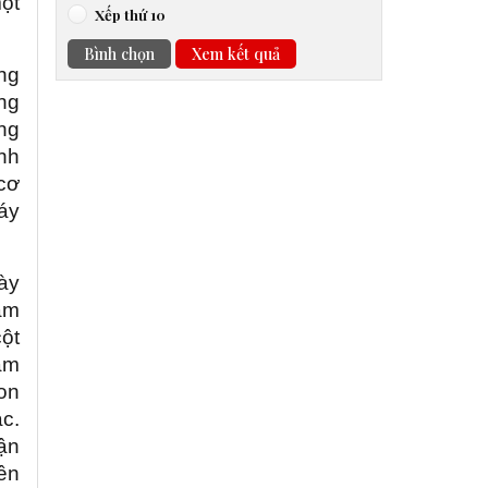
một
Xếp thứ 10
Bình chọn
Xem kết quả
ng
ng
ng
nh
cơ
máy
ày
âm
ột
làm
con
c.
ận
iền