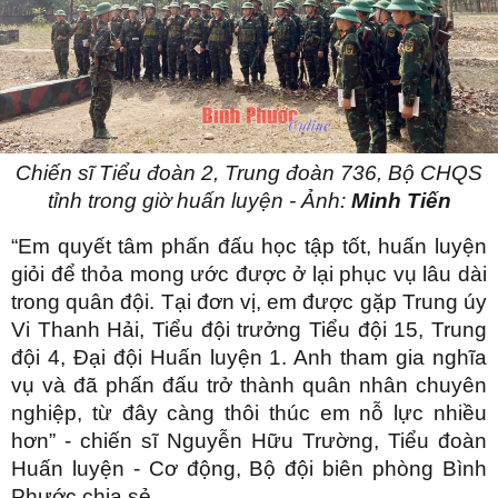
Chiến sĩ Tiểu đoàn 2, Trung đoàn 736, Bộ CHQS
tỉnh trong giờ huấn luyện - Ảnh:
Minh Tiến
“Em quyết tâm phấn đấu học tập tốt, huấn luyện
giỏi để thỏa mong ước được ở lại phục vụ lâu dài
trong quân đội. Tại đơn vị, em được gặp Trung úy
Vi Thanh Hải, Tiểu đội trưởng Tiểu đội 15, Trung
đội 4, Đại đội Huấn luyện 1. Anh tham gia nghĩa
vụ và đã phấn đấu trở thành quân nhân chuyên
nghiệp, từ đây càng thôi thúc em nỗ lực nhiều
hơn” - chiến sĩ Nguyễn Hữu Trường, Tiểu đoàn
Huấn luyện - Cơ động, Bộ đội biên phòng Bình
Phước chia sẻ.