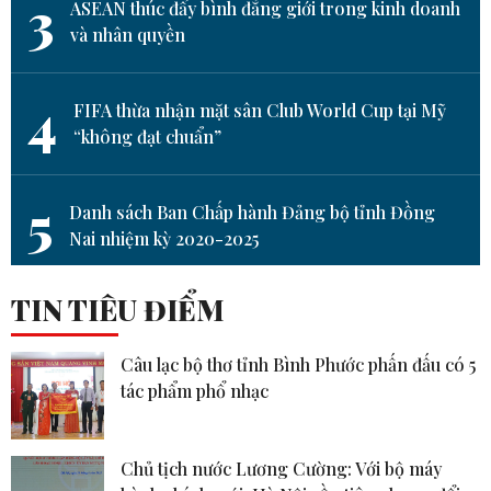
3
ASEAN thúc đẩy bình đẳng giới trong kinh doanh
và nhân quyền
4
FIFA thừa nhận mặt sân Club World Cup tại Mỹ
“không đạt chuẩn”
5
Danh sách Ban Chấp hành Đảng bộ tỉnh Đồng
Nai nhiệm kỳ 2020-2025
TIN TIÊU ĐIỂM
Câu lạc bộ thơ tỉnh Bình Phước phấn đấu có 5
tác phẩm phổ nhạc
Chủ tịch nước Lương Cường: Với bộ máy