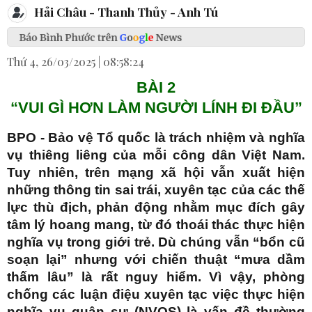
Hải Châu - Thanh Thủy - Anh Tú
Thứ 4, 26/03/2025 | 08:58:24
BÀI 2
“VUI GÌ HƠN LÀM NGƯỜI LÍNH ĐI ĐẦU”
BPO - Bảo vệ Tổ quốc là trách nhiệm và nghĩa
vụ thiêng liêng của mỗi công dân Việt Nam.
Tuy nhiên, trên mạng xã hội vẫn xuất hiện
những thông tin sai trái, xuyên tạc của các thế
lực thù địch, phản động nhằm mục đích gây
tâm lý hoang mang, từ đó thoái thác thực hiện
nghĩa vụ trong giới trẻ. Dù chúng vẫn “bổn cũ
soạn lại” nhưng với chiến thuật “mưa dầm
thấm lâu” là rất nguy hiểm. Vì vậy, phòng
chống các luận điệu xuyên tạc việc thực hiện
nghĩa vụ quân sự (NVQS) là vấn đề thường