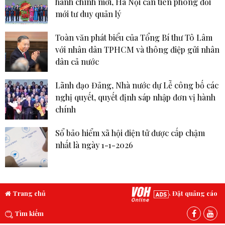
hành chính mới, Hà Nội cần tiên phong đổi
mới tư duy quản lý
Toàn văn phát biểu của Tổng Bí thư Tô Lâm
với nhân dân TPHCM và thông điệp gửi nhân
dân cả nước
Lãnh đạo Đảng, Nhà nước dự Lễ công bố các
nghị quyết, quyết định sáp nhập đơn vị hành
chính
Sổ bảo hiểm xã hội điện tử được cấp chậm
nhất là ngày 1-1-2026
Trang chủ
Đặt quảng cáo
Tìm kiếm