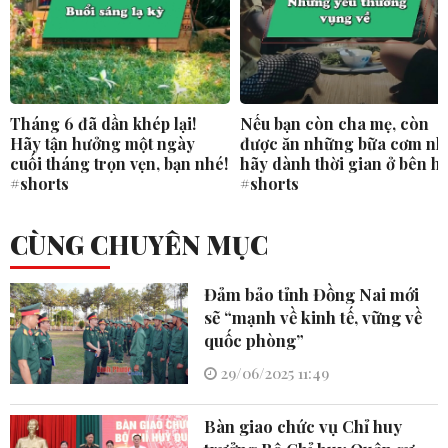
Tháng 6 đã dần khép lại!
Nếu bạn còn cha mẹ, còn
Hãy tận hưởng một ngày
được ăn những bữa cơm nh
cuối tháng trọn vẹn, bạn nhé!
hãy dành thời gian ở bên h
#shorts
#shorts
CÙNG CHUYÊN MỤC
Đảm bảo tỉnh Đồng Nai mới
sẽ “mạnh về kinh tế, vững về
quốc phòng”
29/06/2025 11:49
Bàn giao chức vụ Chỉ huy