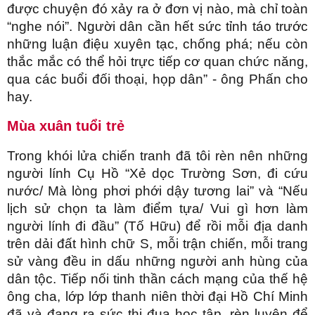
được chuyện đó xảy ra ở đơn vị nào, mà chỉ toàn
“nghe nói”. Người dân cần hết sức tỉnh táo trước
những luận điệu xuyên tạc, chống phá; nếu còn
thắc mắc có thể hỏi trực tiếp cơ quan chức năng,
qua các buổi đối thoại, họp dân” - ông Phấn cho
hay.
Mùa xuân tuổi trẻ
Trong khói lửa chiến tranh đã tôi rèn nên những
người lính Cụ Hồ “Xẻ dọc Trường Sơn, đi cứu
nước/ Mà lòng phơi phới dậy tương lai” và “Nếu
lịch sử chọn ta làm điểm tựa/ Vui gì hơn làm
người lính đi đầu” (Tố Hữu) để rồi mỗi địa danh
trên dải đất hình chữ S, mỗi trận chiến, mỗi trang
sử vàng đều in dấu những người anh hùng của
dân tộc. Tiếp nối tinh thần cách mạng của thế hệ
ông cha, lớp lớp thanh niên thời đại Hồ Chí Minh
đã và đang ra sức thi đua học tập, rèn luyện để