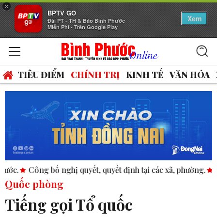
×
BPTV GO
Xem
Đài PT - TH & Báo Bình Phước
Miễn Phí - Trên Google Play
TIÊU ĐIỂM
CHÍNH TRỊ
KINH TẾ
VĂN HÓA
 nghị quyết, quyết định tại các xã, phường.
ASEAN thúc đẩy 
Quốc phòng
Tiếng gọi Tổ quốc