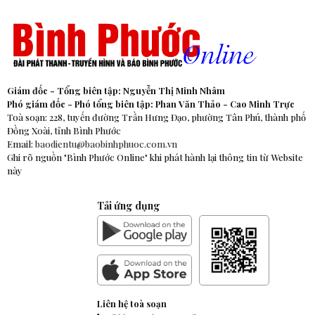
Giám đốc - Tổng biên tập: Nguyễn Thị Minh Nhâm
Phó giám đốc - Phó tổng biên tập: Phan Văn Thảo - Cao Minh Trực
Toà soạn: 228, tuyến đường Trần Hưng Đạo, phường Tân Phú, thành phố
Đồng Xoài, tỉnh Bình Phước
Email:
baodientu@baobinhphuoc.com.vn
Ghi rõ nguồn "Bình Phước Online" khi phát hành lại thông tin từ Website
này
Tải ứng dụng
Liên hệ toà soạn