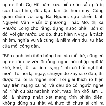
người lính Cụ Hồ năm xưa hiểu sâu sắc giá trị
của hòa bình, độc lập dân tộc hôm nay. Cùng
quan điểm với ông Ba Ngoan, cựu chiến binh
Nguyễn Văn Phấn ở phường Thác Mơ, thị xã
Phước Long cho rằng, dựng nước phải luôn đi
đôi với giữ nước. Do đó, thực hiện NVQS là trách
nhiệm, nghĩa vụ và cũng là niềm vinh dự, tự hào
của mỗi công dân.
“Bên cạnh tinh thần hăng hái của tuổi trẻ, cũng có
người tâm tư với tôi rằng, nghe nói nhập ngũ là
khó, khổ, rồi có tình trạng “lính cũ bắt nạt lính
mới”. Tôi hỏi lại ngay, chuyện đó xảy ra ở đâu, thì
được trả lời là “nghe nói”. Tôi giải thích rõ hiện
nay trên mạng xã hội và đâu đó có người nghe
nói “lính cũ bắt nạt lính mới”, “vào lính khổ lắm”…
đó là những nhận xét mang tính phiến diện,
không đúng sự thật và thực tế chưa ai chỉ ra