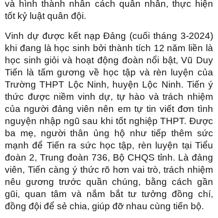
và hình thành nhân cách quân nhân, thực hiện
tốt kỷ luật quân đội.
Vinh dự được kết nạp Đảng (cuối tháng 3-2024)
khi đang là học sinh bởi thành tích 12 năm liền là
học sinh giỏi và hoạt động đoàn nổi bật, Vũ Duy
Tiến là tấm gương về học tập và rèn luyện của
Trường THPT Lộc Ninh, huyện Lộc Ninh. Tiến ý
thức được niềm vinh dự, tự hào và trách nhiệm
của người đảng viên nên em tự tin viết đơn tình
nguyện nhập ngũ sau khi tốt nghiệp THPT. Được
ba mẹ, người thân ủng hộ như tiếp thêm sức
mạnh để Tiến ra sức học tập, rèn luyện tại Tiểu
đoàn 2, Trung đoàn 736, Bộ CHQS tỉnh. Là đảng
viên, Tiến càng ý thức rõ hơn vai trò, trách nhiệm
nêu gương trước quần chúng, bằng cách gần
gũi, quan tâm và nắm bắt tư tưởng đồng chí,
đồng đội để sẻ chia, giúp đỡ nhau cùng tiến bộ.