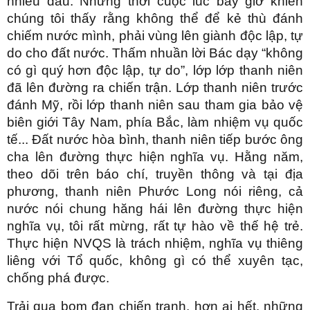
nhiều đâu. Nhưng thời cuộc lúc bấy giờ khiến
chúng tôi thấy rằng không thể để kẻ thù đánh
chiếm nước mình, phải vùng lên giành độc lập, tự
do cho đất nước. Thấm nhuần lời Bác dạy “không
có gì quý hơn độc lập, tự do”, lớp lớp thanh niên
đã lên đường ra chiến trận. Lớp thanh niên trước
đánh Mỹ, rồi lớp thanh niên sau tham gia bảo vệ
biên giới Tây Nam, phía Bắc, làm nhiệm vụ quốc
tế... Đất nước hòa bình, thanh niên tiếp bước ông
cha lên đường thực hiện nghĩa vụ. Hằng năm,
theo dõi trên báo chí, truyền thông và tại địa
phương, thanh niên Phước Long nói riêng, cả
nước nói chung hăng hái lên đường thực hiện
nghĩa vụ, tôi rất mừng, rất tự hào về thế hệ trẻ.
Thực hiện NVQS là trách nhiệm, nghĩa vụ thiêng
liêng với Tổ quốc, không gì có thể xuyên tạc,
chống phá được.
Trải qua bom đạn chiến tranh, hơn ai hết, những