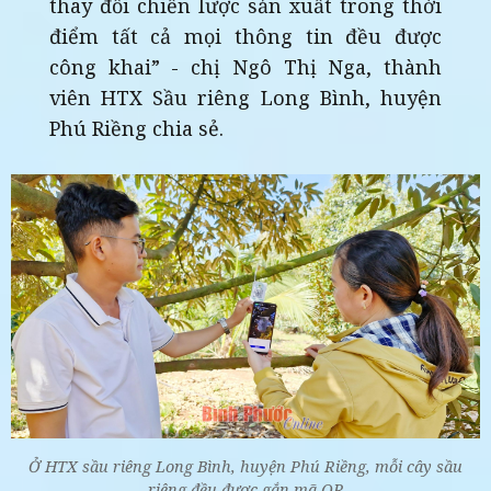
thay đổi chiến lược sản xuất trong thời
điểm tất cả mọi thông tin đều được
công khai” - chị Ngô Thị Nga, thành
viên HTX Sầu riêng Long Bình, huyện
Phú Riềng chia sẻ.
Ở HTX sầu riêng Long Bình, huyện Phú Riềng, mỗi cây sầu
riêng đều được gắn mã QR