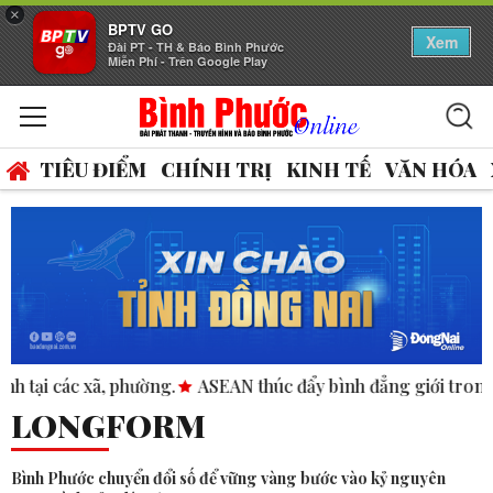
×
BPTV GO
Xem
Đài PT - TH & Báo Bình Phước
Miễn Phí - Trên Google Play
TIÊU ĐIỂM
CHÍNH TRỊ
KINH TẾ
VĂN HÓA
SEAN thúc đẩy bình đẳng giới trong kinh doanh và nhân quyề
LONGFORM
Bình Phước chuyển đổi số để vững vàng bước vào kỷ nguyên