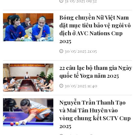
31/05/2025 09:32
Bóng chuyền Nữ Việt Nam
đặt mục tiêu bảo vệ ngôi vô
địch ở AVC Nations Cup
2025
30/05/2025 21:05
22 câu lạc bộ tham gia Ngày
quốc tế Yoga năm 2025
30/05/2025 11:40
Nguyễn Trần Thanh Tạo
và Mai Tân Huyên vào
vòng chung kết SCTV Cup
2025