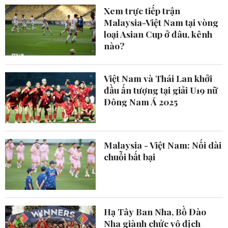
Xem trực tiếp trận
Malaysia-Việt Nam tại vòng
loại Asian Cup ở đâu, kênh
nào?
Việt Nam và Thái Lan khởi
đầu ấn tượng tại giải U19 nữ
Đông Nam Á 2025
Malaysia - Việt Nam: Nối dài
chuỗi bất bại
Hạ Tây Ban Nha, Bồ Đào
Nha giành chức vô địch