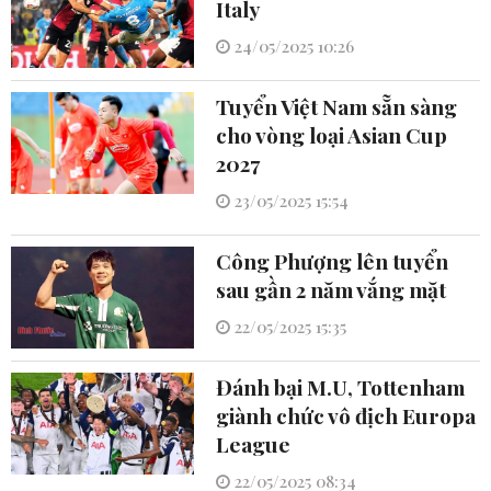
Italy
24/05/2025 10:26
Tuyển Việt Nam sẵn sàng
cho vòng loại Asian Cup
2027
23/05/2025 15:54
Công Phượng lên tuyển
sau gần 2 năm vắng mặt
22/05/2025 15:35
Đánh bại M.U, Tottenham
giành chức vô địch Europa
League
22/05/2025 08:34