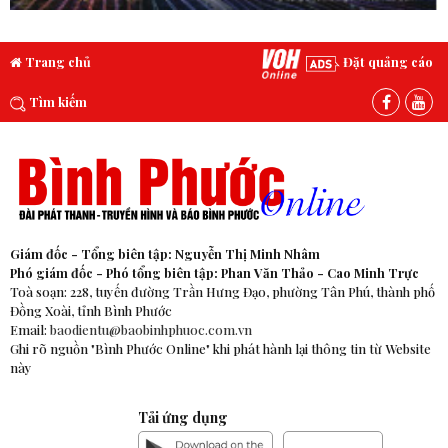
Trang chủ
Đặt quảng cáo
Tìm kiếm
Giám đốc - Tổng biên tập: Nguyễn Thị Minh Nhâm
Phó giám đốc - Phó tổng biên tập: Phan Văn Thảo - Cao Minh Trực
Toà soạn: 228, tuyến đường Trần Hưng Đạo, phường Tân Phú, thành phố
Đồng Xoài, tỉnh Bình Phước
Email:
baodientu@baobinhphuoc.com.vn
Ghi rõ nguồn "Bình Phước Online" khi phát hành lại thông tin từ Website
này
Tải ứng dụng