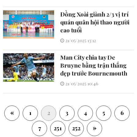
Đồng Xoài giành 2/3 vị trí
quán quân hội thao người
cao tuổi
21/05/2025 13:12
Man City chia tay De
Bruyne bằng trận thắng
đẹp trước Bournemouth
21/05/2025 10:46
«
(current)
1
2
3
4
5
6
»
7
251
252