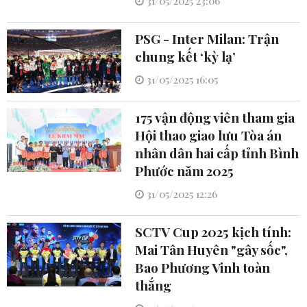
31/05/2025 23:06
PSG - Inter Milan: Trận
chung kết ‘kỳ lạ’
31/05/2025 16:05
175 vận động viên tham gia
Hội thao giao lưu Tòa án
nhân dân hai cấp tỉnh Bình
Phước năm 2025
31/05/2025 12:26
SCTV Cup 2025 kịch tính:
Mai Tân Huyên "gây sốc",
Bao Phương Vinh toàn
thắng