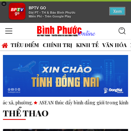
×
BPTV GO
Xem
Đài PT - TH & Báo Bình Phước
Miễn Phí - Trên Google Play
TIÊU ĐIỂM
CHÍNH TRỊ
KINH TẾ
VĂN HÓA
ASEAN thúc đẩy bình đẳng giới trong kinh doanh và nhân q
THỂ THAO