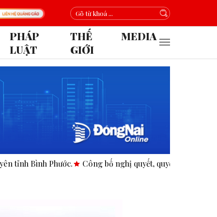
PHÁP
THẾ
MEDIA
LUẬT
GIỚI
Bình Phước.
Công bố nghị quyết, quyết định tại các xã, phườ