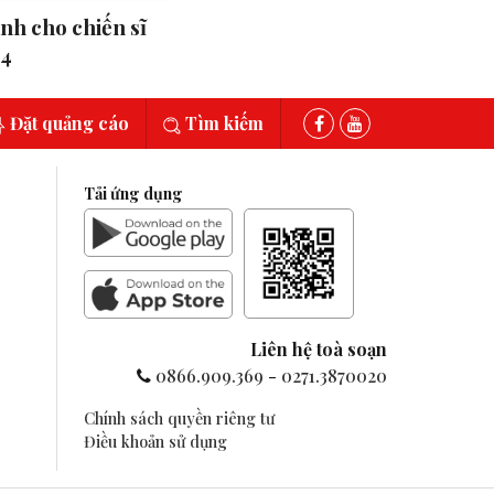
ành cho chiến sĩ
24
Đặt quảng cáo
Tìm kiếm
Tải ứng dụng
Liên hệ toà soạn
0866.909.369
-
0271.3870020
Chính sách quyền riêng tư
Điều khoản sử dụng