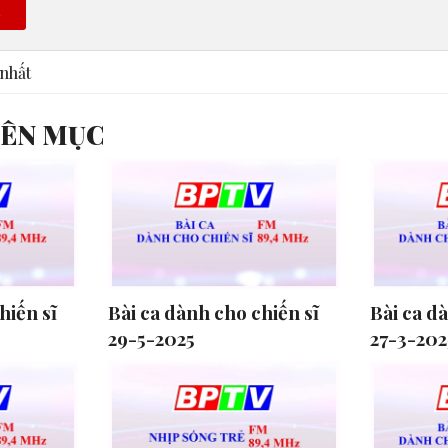
n
nhất
YÊN MỤC
hiến sĩ
Bài ca dành cho chiến sĩ
Bài ca d
29-5-2025
27-3-202