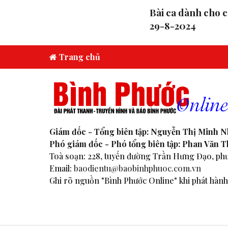
Bài ca dành cho c
29-8-2024
Trang chủ
Giám đốc - Tổng biên tập: Nguyễn Thị Minh 
Phó giám đốc - Phó tổng biên tập: Phan Văn 
Toà soạn: 228, tuyến đường Trần Hưng Đạo, phư
Email:
baodientu@baobinhphuoc.com.vn
Ghi rõ nguồn "Bình Phước Online" khi phát hành 