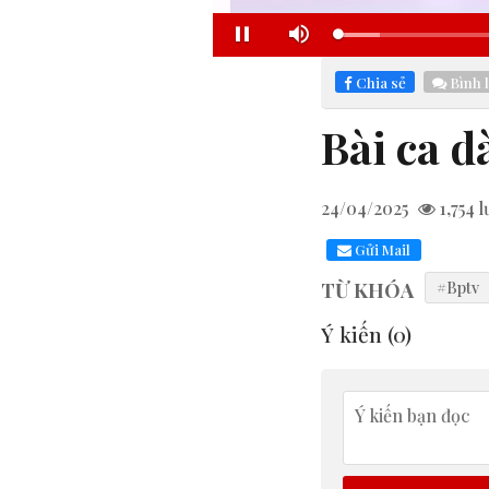
Loaded
:
Pause
Mute
5.52%
Chia sẻ
Bình 
Bài ca d
24/04/2025
1,754
l
Gửi Mail
TỪ KHÓA
#Bptv
Ý kiến (
0
)