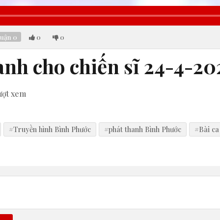
luận
0
0
0
ành cho chiến sĩ 24-4-20
ượt xem
#Truyền hình Bình Phước
#phát thanh Bình Phước
#Bài ca