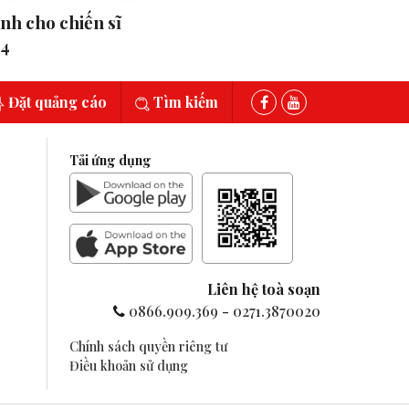
ành cho chiến sĩ
24
Đặt quảng cáo
Tìm kiếm
Tải ứng dụng
Liên hệ toà soạn
0866.909.369
-
0271.3870020
Chính sách quyền riêng tư
Điều khoản sử dụng