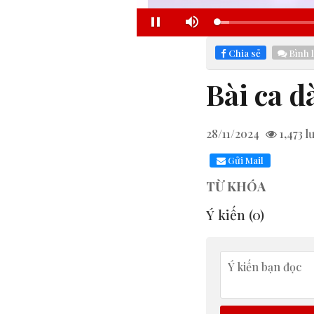
Loaded
:
Pause
Mute
5.87%
Chia sẻ
Bình 
Bài ca d
28/11/2024
1,473
l
Gửi Mail
TỪ KHÓA
Ý kiến (
0
)