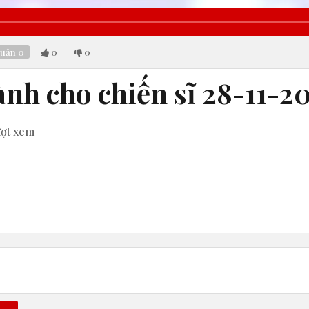
luận
0
0
0
ành cho chiến sĩ 28-11-2
ượt xem