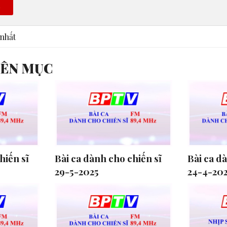
n
nhất
YÊN MỤC
hiến sĩ
Bài ca dành cho chiến sĩ
Bài ca d
29-5-2025
24-4-20