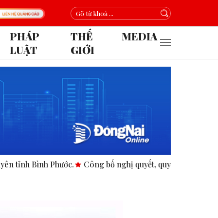
PHÁP
THẾ
MEDIA
LUẬT
GIỚI
Bình Phước.
Công bố nghị quyết, quyết định tại các xã, phườ