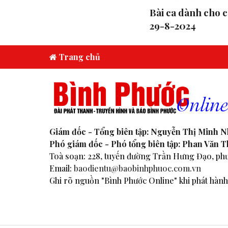
Bài ca dành cho c
29-8-2024
Trang chủ
Giám đốc - Tổng biên tập: Nguyễn Thị Minh 
Phó giám đốc - Phó tổng biên tập: Phan Văn 
Toà soạn: 228, tuyến đường Trần Hưng Đạo, phư
Email:
baodientu@baobinhphuoc.com.vn
Ghi rõ nguồn "Bình Phước Online" khi phát hành 