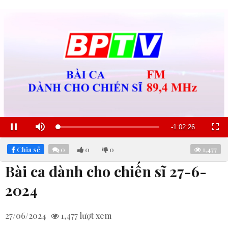
Remaining
-
1:02:25
Loaded
:
Pause
Mute
Fullscre
5.49%
Time
Chia sẻ
0
0
0
1,477
Bài ca dành cho chiến sĩ 27-6-
2024
27/06/2024
1,477
lượt xem