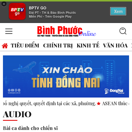
×
BPTV GO
Xem
Đài PT - TH & Báo Bình Phước
Miễn Phí - Trên Google Play
TIÊU ĐIỂM
CHÍNH TRỊ
KINH TẾ
VĂN HÓA
yết, quyết định tại các xã, phường.
ASEAN thúc đẩy bình đẳn
AUDIO
Bài ca dành cho chiến sĩ