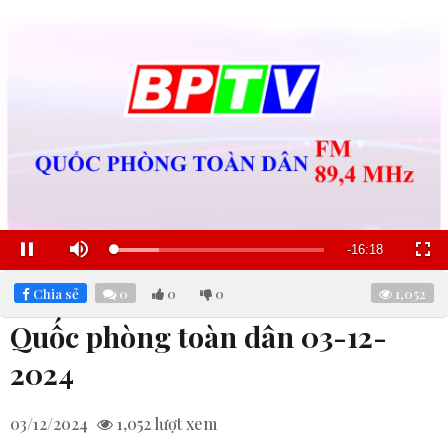
Remaining
-
16:17
Loaded
:
Pause
Mute
Fullscre
21.21%
Time
Chia sẻ
0
0
0
1,052
Quốc phòng toàn dân 03-12-
2024
03/12/2024
1,052
lượt xem