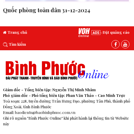
Quốc phòng toàn dân 31-12-2024
Trang chủ
Đặt quảng cáo
Tìm kiếm
Giám đốc - Tổng biên tập: Nguyễn Thị Minh Nhâm
Phó giám đốc - Phó tổng biên tập: Phan Văn Thảo - Cao Minh Trực
Toà soạn: 228, tuyến đường Trần Hưng Đạo, phường Tân Phú, thành phố
Đồng Xoài, tỉnh Bình Phước
Email:
baodientu@baobinhphuoc.com.vn
Ghi rõ nguồn "Bình Phước Online" khi phát hành lại thông tin từ Website
này