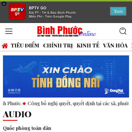
×
BPTV GO
Xem
Đài PT - TH & Báo Bình Phước
Miễn Phí - Trên Google Play
TIÊU ĐIỂM
CHÍNH TRỊ
KINH TẾ
VĂN HÓA
Công bố nghị quyết, quyết định tại các xã, phường.
ASEAN 
AUDIO
Quốc phòng toàn dân