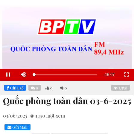
Remaining
-
16:06
Loaded
:
Pause
Mute
Fullscre
21.46%
Time
Chia sẻ
0
0
0
1,550
Quốc phòng toàn dân 03-6-2025
03/06/2025
1,550
lượt xem
Gửi Mail