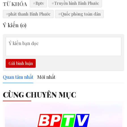
TỪ KHÓA
#Bptv
#Truyền hình Bình Phước
#phát thanh Bình Phước
#Quốc phòng toàn dân
Ý kiến (
0
)
Gửi bình luận
Quan tâm nhất
Mới nhất
CÙNG CHUYÊN MỤC