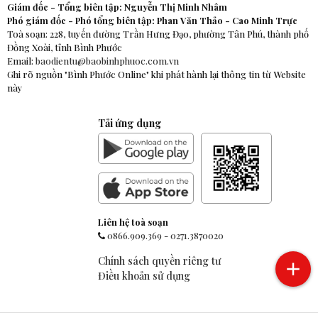
Giám đốc - Tổng biên tập: Nguyễn Thị Minh Nhâm
Phó giám đốc - Phó tổng biên tập: Phan Văn Thảo - Cao Minh Trực
Toà soạn: 228, tuyến đường Trần Hưng Đạo, phường Tân Phú, thành phố
Đồng Xoài, tỉnh Bình Phước
Email:
baodientu@baobinhphuoc.com.vn
Ghi rõ nguồn "Bình Phước Online" khi phát hành lại thông tin từ Website
này
Tải ứng dụng
Liên hệ toà soạn
0866.909.369
-
0271.3870020
Chính sách quyền riêng tư
Điều khoản sử dụng