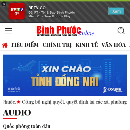
×
BPTV GO
Xem
Đài PT - TH & Báo Bình Phước
Miễn Phí - Trên Google Play
TIÊU ĐIỂM
CHÍNH TRỊ
KINH TẾ
VĂN HÓA
Công bố nghị quyết, quyết định tại các xã, phường.
ASEAN th
AUDIO
Quốc phòng toàn dân