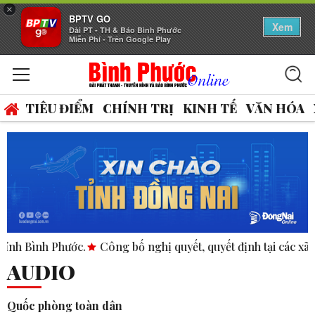
×
BPTV GO
Xem
Đài PT - TH & Báo Bình Phước
Miễn Phí - Trên Google Play
TIÊU ĐIỂM
CHÍNH TRỊ
KINH TẾ
VĂN HÓA
Phước.
Công bố nghị quyết, quyết định tại các xã, phường.
AUDIO
Quốc phòng toàn dân