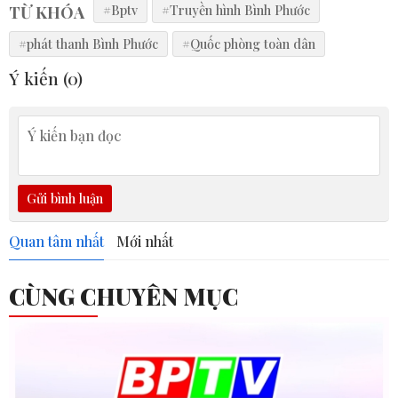
TỪ KHÓA
#Bptv
#Truyền hình Bình Phước
#phát thanh Bình Phước
#Quốc phòng toàn dân
Ý kiến (
0
)
Gửi bình luận
Quan tâm nhất
Mới nhất
CÙNG CHUYÊN MỤC