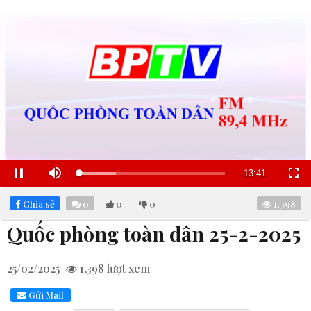
Remaining
-
13:40
Loaded
:
Pause
Mute
Fullscre
25.15%
Time
Chia sẻ
0
0
0
1,398
Quốc phòng toàn dân 25-2-2025
25/02/2025
1,398
lượt xem
Gửi Mail