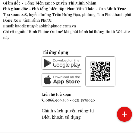
Giám đốc - Tổng biên tập: Nguyễn Thị Minh Nhâm
Phó giám đốc - Phó tổng biên tập: Phan Văn Thảo - Cao Minh Trực
Toà soạn: 228, tuyến đường Trần Hưng Đạo, phường Tân Phú, thành phố
Đồng Xoài, tỉnh Bình Phước
Email:
baodientu@baobinhphuoc.com.vn
Ghi rõ nguồn "Bình Phước Online" khi phát hành lại thông tin từ Website
này
Tải ứng dụng
Liên hệ toà soạn
0866.909.369
-
0271.3870020
Chính sách quyền riêng tư
Điều khoản sử dụng