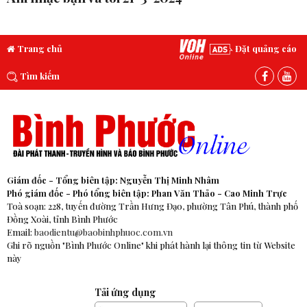
Trang chủ
Đặt quảng cáo
Tìm kiếm
Giám đốc - Tổng biên tập: Nguyễn Thị Minh Nhâm
Phó giám đốc - Phó tổng biên tập: Phan Văn Thảo - Cao Minh Trực
Toà soạn: 228, tuyến đường Trần Hưng Đạo, phường Tân Phú, thành phố
Đồng Xoài, tỉnh Bình Phước
Email:
baodientu@baobinhphuoc.com.vn
Ghi rõ nguồn "Bình Phước Online" khi phát hành lại thông tin từ Website
này
Tải ứng dụng