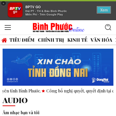
×
BPTV GO
Xem
Đài PT - TH & Báo Bình Phước
Miễn Phí - Trên Google Play
TIÊU ĐIỂM
CHÍNH TRỊ
KINH TẾ
VĂN HÓA
Bình Phước.
Công bố nghị quyết, quyết định tại các xã, phườ
AUDIO
Âm nhạc bạn và tôi