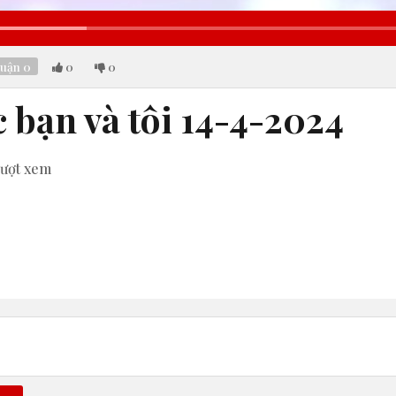
aded
:
.13%
luận
0
0
0
 bạn và tôi 14-4-2024
ượt xem