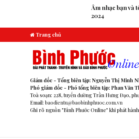
Âm nhạc bạn và tô
2024
Trang chủ
Giám đốc - Tổng biên tập: Nguyễn Thị Minh 
Phó giám đốc - Phó tổng biên tập: Phan Văn 
Toà soạn: 228, tuyến đường Trần Hưng Đạo, phư
Email:
baodientu@baobinhphuoc.com.vn
Ghi rõ nguồn "Bình Phước Online" khi phát hành 