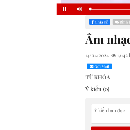
Lo
Pause
Mute
33
Chia sẻ
Bình 
Âm nhạc
14/04/2024
1,642
l
Gửi Mail
TỪ KHÓA
Ý kiến (
0
)