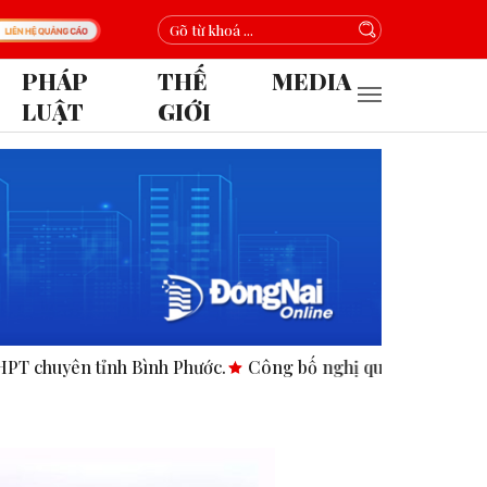
PHÁP
THẾ
MEDIA
LUẬT
GIỚI
ên tỉnh Bình Phước.
Công bố nghị quyết, quyết định tại các 