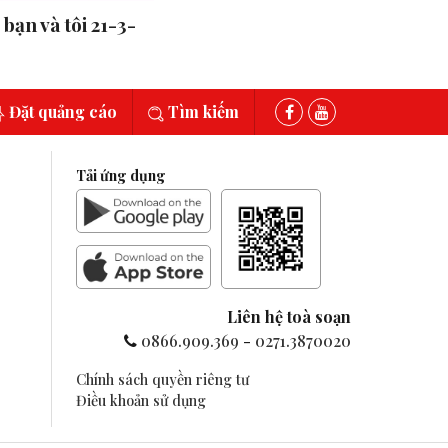
bạn và tôi 21-3-
Đặt quảng cáo
Tìm kiếm
Tải ứng dụng
Liên hệ toà soạn
0866.909.369
-
0271.3870020
Chính sách quyền riêng tư
Điều khoản sử dụng