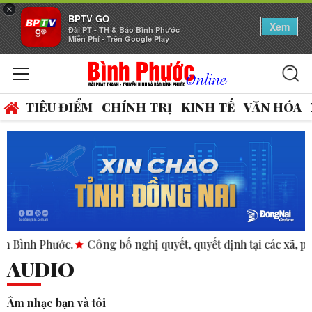
×
BPTV GO
Xem
Đài PT - TH & Báo Bình Phước
Miễn Phí - Trên Google Play
TIÊU ĐIỂM
CHÍNH TRỊ
KINH TẾ
VĂN HÓA
ước.
Công bố nghị quyết, quyết định tại các xã, phường.
A
AUDIO
Âm nhạc bạn và tôi