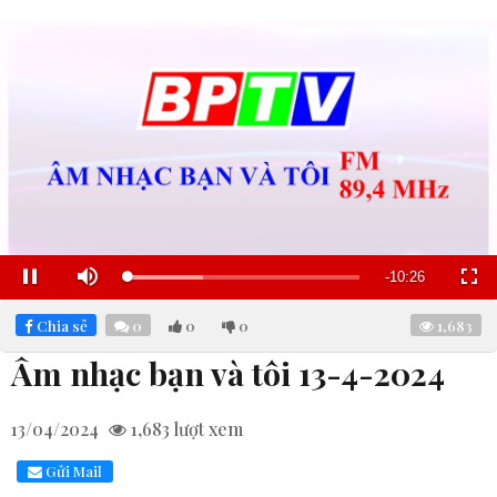
Remaining
-
10:25
Loaded
:
Pause
Mute
Fullscre
32.80%
Time
Chia sẻ
0
0
0
1,683
Âm nhạc bạn và tôi 13-4-2024
13/04/2024
1,683
lượt xem
Gửi Mail