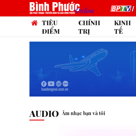
TIÊU
CHÍNH
KINH
ĐIỂM
TRỊ
TẾ
1
AUDIO
Âm nhạc bạn và tôi