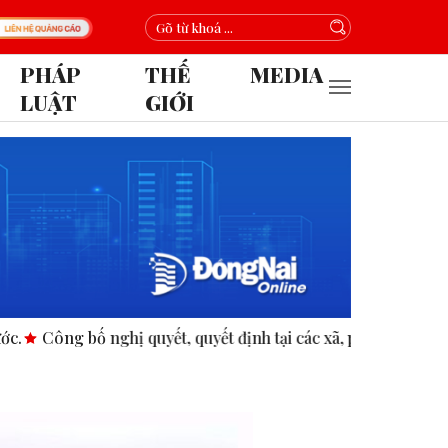
PHÁP
THẾ
MEDIA
LUẬT
GIỚI
 bố nghị quyết, quyết định tại các xã, phường.
ASEAN thúc đ