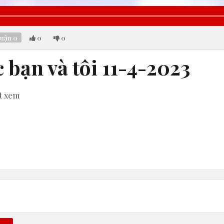
ded
:
82%
luận
0
0
0
bạn và tôi 11-4-2023
t xem