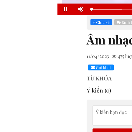
Loa
Pause
Mute
31.
Chia sẻ
Bình 
Âm nhạc 
11/04/2023
475
lượ
Gửi Mail
TỪ KHÓA
Ý kiến (
0
)