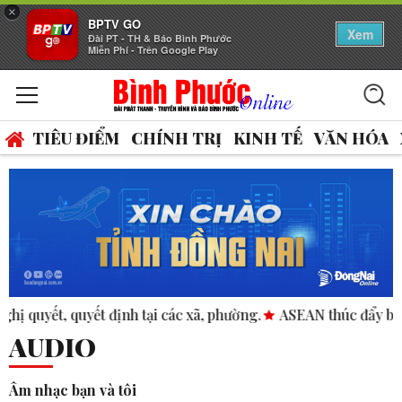
×
BPTV GO
Xem
Đài PT - TH & Báo Bình Phước
Miễn Phí - Trên Google Play
TIÊU ĐIỂM
CHÍNH TRỊ
KINH TẾ
VĂN HÓA
uyết định tại các xã, phường.
ASEAN thúc đẩy bình đẳng giớ
AUDIO
Âm nhạc bạn và tôi