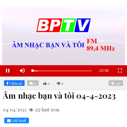
Remaining
-
10:07
Loaded
:
Pause
Mute
Fullscre
34.29%
Time
Chia sẻ
0
0
0
257
Âm nhạc bạn và tôi 04-4-2023
04/04/2023
257
lượt xem
Gửi Mail