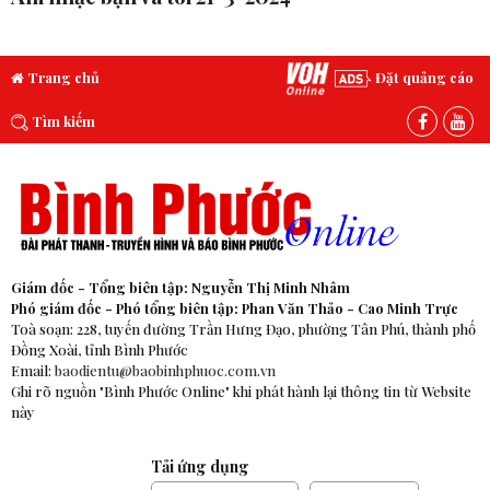
Trang chủ
Đặt quảng cáo
Tìm kiếm
Giám đốc - Tổng biên tập: Nguyễn Thị Minh Nhâm
Phó giám đốc - Phó tổng biên tập: Phan Văn Thảo - Cao Minh Trực
Toà soạn: 228, tuyến đường Trần Hưng Đạo, phường Tân Phú, thành phố
Đồng Xoài, tỉnh Bình Phước
Email:
baodientu@baobinhphuoc.com.vn
Ghi rõ nguồn "Bình Phước Online" khi phát hành lại thông tin từ Website
này
Tải ứng dụng