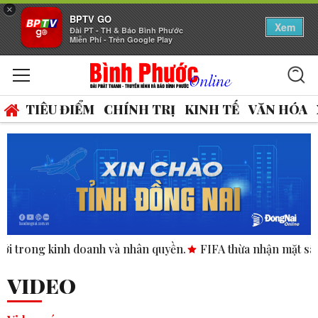
×
BPTV GO
Xem
Đài PT - TH & Báo Bình Phước
Miễn Phí - Trên Google Play
TIÊU ĐIỂM
CHÍNH TRỊ
KINH TẾ
VĂN HÓA
yền.
FIFA thừa nhận mặt sân Club World Cup tại Mỹ “không 
VIDEO