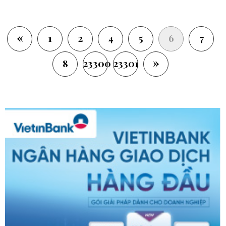
«
(current)
1
2
4
5
6
7
»
8
23300
23301