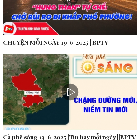
CHUYỆN MỖI NGÀY 19-6-2025 | BPTV
Cà phê sáng 19-6-2025 |Tin hay mỗi ngày ||BPTV