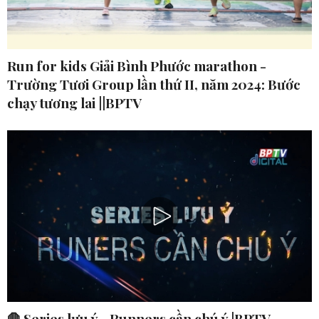
Run for kids Giải Bình Phước marathon -
Trường Tươi Group lần thứ II, năm 2024: Bước
chạy tương lai ||BPTV
🛑 Series lưu ý - Runners cần chú ý |BPTV