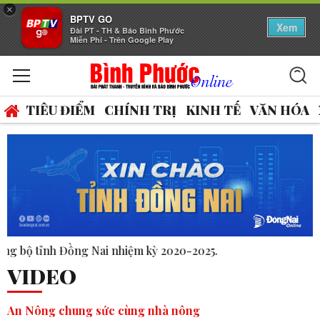
×
BPTV GO
Xem
Đài PT - TH & Báo Bình Phước
Miễn Phí - Trên Google Play
TIÊU ĐIỂM
CHÍNH TRỊ
KINH TẾ
VĂN HÓA
-2025.
VIDEO
An Nông chung sức cùng nhà nông