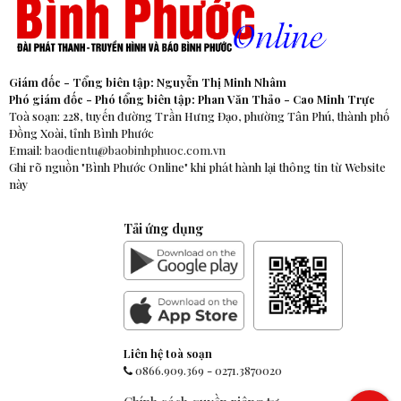
Giám đốc - Tổng biên tập: Nguyễn Thị Minh Nhâm
Phó giám đốc - Phó tổng biên tập: Phan Văn Thảo - Cao Minh Trực
Toà soạn: 228, tuyến đường Trần Hưng Đạo, phường Tân Phú, thành phố
Đồng Xoài, tỉnh Bình Phước
Email:
baodientu@baobinhphuoc.com.vn
Ghi rõ nguồn "Bình Phước Online" khi phát hành lại thông tin từ Website
này
Tải ứng dụng
Liên hệ toà soạn
0866.909.369
-
0271.3870020