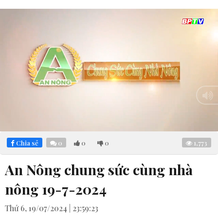
Loaded
:
Mute
4.34%
Chia sẻ
0
0
0
1,773
An Nông chung sức cùng nhà
nông 19-7-2024
Thứ 6, 19/07/2024 | 23:59:23