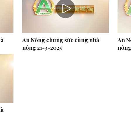
hà
An Nông chung sức cùng nhà
An N
nông 21-3-2025
nông
hà