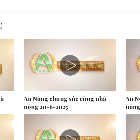
C
hà
An Nông chung sức cùng nhà
An N
nông 20-6-2025
nông