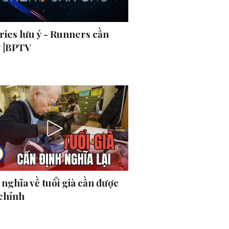
ries lưu ý - Runners cần
ý |BPTV
nghĩa về tuổi già cần được
 chỉnh