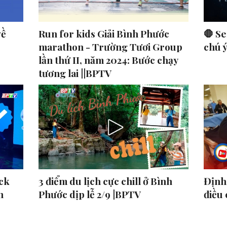
về
Run for kids Giải Bình Phước
🛑 Se
marathon - Trường Tươi Group
chú 
lần thứ II, năm 2024: Bước chạy
tương lai ||BPTV
ck
3 điểm du lịch cực chill ở Bình
Định 
n
Phước dịp lễ 2/9 |BPTV
điều