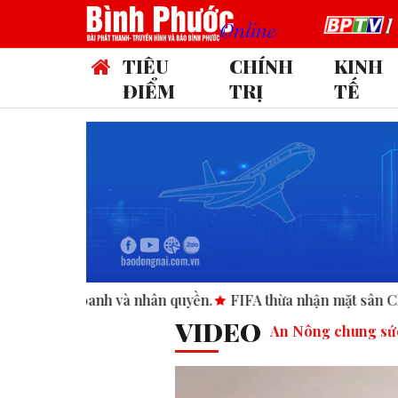
TIÊU
CHÍNH
KINH
ĐIỂM
TRỊ
TẾ
n quyền.
FIFA thừa nhận mặt sân Club World Cup tại Mỹ “kh
VIDEO
An Nông chung sứ