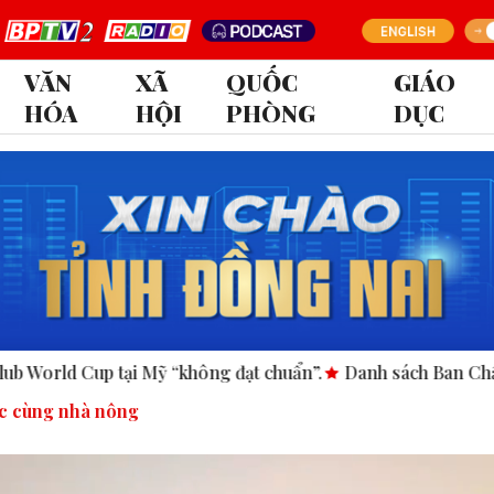
VĂN
XÃ
QUỐC
GIÁO
HÓA
HỘI
PHÒNG
DỤC
ông đạt chuẩn”.
Danh sách Ban Chấp hành Đảng bộ tỉnh Đồ
c cùng nhà nông