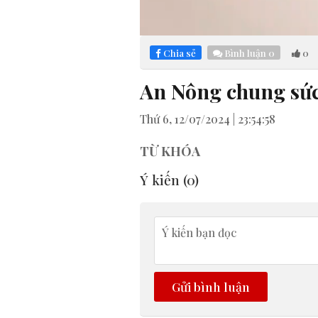
Loaded
:
Mute
4.61%
Chia sẻ
Bình luận
0
0
An Nông chung sức
Thứ 6, 12/07/2024 | 23:54:58
TỪ KHÓA
Ý kiến (
0
)
Gửi bình luận