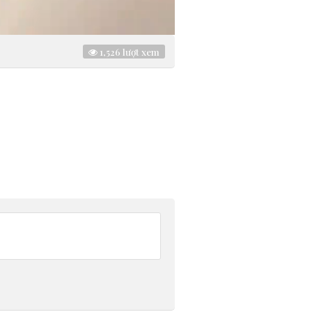
1,526
lượt xem