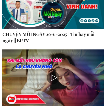
CHUYỆN MỖI NGÀY 26-6-2025 | Tin hay mỗi
ngày || BPTV