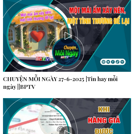
CHUYỆN MỖI NGÀY 27-6-2025 |Tin hay mỗi
ngày ||BPTV