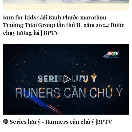
Run for kids Giải Bình Phước marathon -
Trường Tươi Group lần thứ II, năm 2024: Bước
chạy tương lai ||BPTV
🛑 Series lưu ý - Runners cần chú ý |BPTV