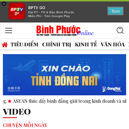
×
BPTV GO
Xem
Đài PT - TH & Báo Bình Phước
Miễn Phí - Trên Google Play
TIÊU ĐIỂM
CHÍNH TRỊ
KINH TẾ
VĂN HÓA
h đẳng giới trong kinh doanh và nhân quyền.
FIFA thừa nhậ
VIDEO
CHUYỆN MỖI NGÀY