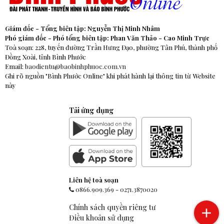
Giám đốc - Tổng biên tập: Nguyễn Thị Minh Nhâm
Phó giám đốc - Phó tổng biên tập: Phan Văn Thảo - Cao Minh Trực
Toà soạn: 228, tuyến đường Trần Hưng Đạo, phường Tân Phú, thành phố
Đồng Xoài, tỉnh Bình Phước
Email:
baodientu@baobinhphuoc.com.vn
Ghi rõ nguồn "Bình Phước Online" khi phát hành lại thông tin từ Website
này
Tải ứng dụng
Liên hệ toà soạn
0866.909.369
-
0271.3870020
Chính sách quyền riêng tư
Điều khoản sử dụng